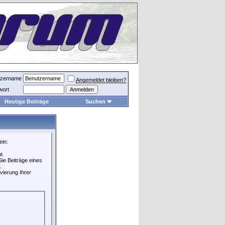
tzername
Angemeldet bleiben?
wort
Heutige Beiträge
Suchen
ein:
t.
ie Beiträge eines
.
vierung Ihrer