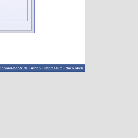
.donau-boote.de
-
Archiv
-
Impressum
-
Nach oben