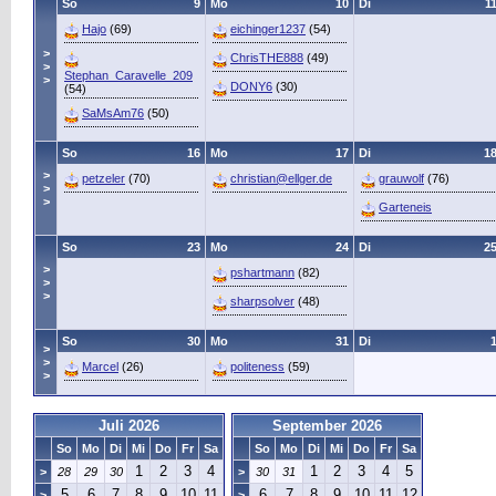
So
9
Mo
10
Di
1
Hajo
(69)
eichinger1237
(54)
>
ChrisTHE888
(49)
>
Stephan_Caravelle_209
>
DONY6
(30)
(54)
SaMsAm76
(50)
So
16
Mo
17
Di
1
>
petzeler
(70)
christian@ellger.de
grauwolf
(76)
>
>
Garteneis
So
23
Mo
24
Di
2
>
pshartmann
(82)
>
>
sharpsolver
(48)
So
30
Mo
31
Di
>
>
Marcel
(26)
politeness
(59)
>
Juli 2026
September 2026
So
Mo
Di
Mi
Do
Fr
Sa
So
Mo
Di
Mi
Do
Fr
Sa
1
2
3
4
1
2
3
4
5
>
28
29
30
>
30
31
5
6
7
8
9
10
11
6
7
8
9
10
11
12
>
>