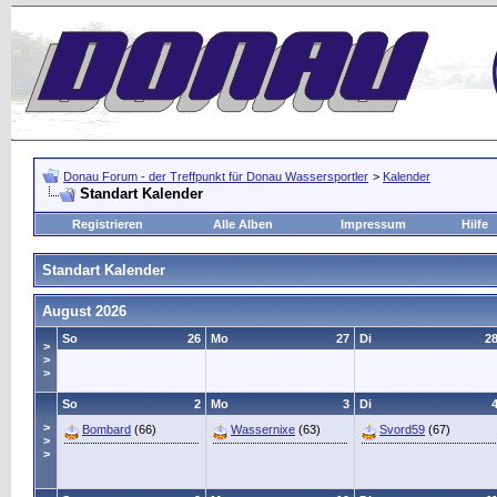
Donau Forum - der Treffpunkt für Donau Wassersportler
>
Kalender
Standart Kalender
Registrieren
Alle Alben
Impressum
Hilfe
Standart Kalender
August 2026
So
26
Mo
27
Di
2
>
>
>
So
2
Mo
3
Di
>
Bombard
(66)
Wassernixe
(63)
Svord59
(67)
>
>