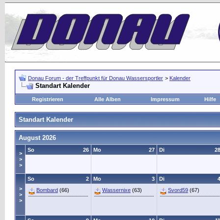
Donau Forum - der Treffpunkt für Donau Wassersportler
>
Kalender
Standart Kalender
Registrieren
Alle Alben
Impressum
Hilfe
Standart Kalender
August 2026
So
26
Mo
27
Di
2
>
>
>
So
2
Mo
3
Di
>
Bombard
(66)
Wassernixe
(63)
Svord59
(67)
>
>