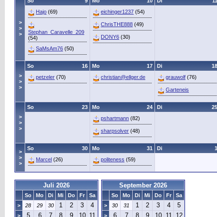
So
9
Mo
10
Di
1
Hajo
(69)
eichinger1237
(54)
>
ChrisTHE888
(49)
>
Stephan_Caravelle_209
>
DONY6
(30)
(54)
SaMsAm76
(50)
So
16
Mo
17
Di
1
>
petzeler
(70)
christian@ellger.de
grauwolf
(76)
>
>
Garteneis
So
23
Mo
24
Di
2
>
pshartmann
(82)
>
>
sharpsolver
(48)
So
30
Mo
31
Di
>
>
Marcel
(26)
politeness
(59)
>
Juli 2026
September 2026
So
Mo
Di
Mi
Do
Fr
Sa
So
Mo
Di
Mi
Do
Fr
Sa
1
2
3
4
1
2
3
4
5
>
28
29
30
>
30
31
5
6
7
8
9
10
11
6
7
8
9
10
11
12
>
>