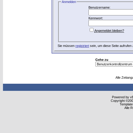
Anmelden
Benutzername:
Kennwort:
Angemeldet bleiben?
Sie müssen
registriert
sein, um diese Seite aufrufen
Gehe zu
Alle Zeitang
Powered by vBu
Copyright ©2000
Template
Alle 