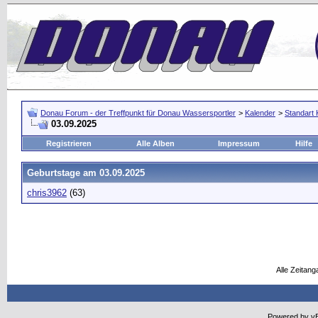
Donau Forum - der Treffpunkt für Donau Wassersportler
>
Kalender
>
Standart 
03.09.2025
Registrieren
Alle Alben
Impressum
Hilfe
Geburtstage am 03.09.2025
chris3962
(63)
Alle Zeitang
Powered by vBu