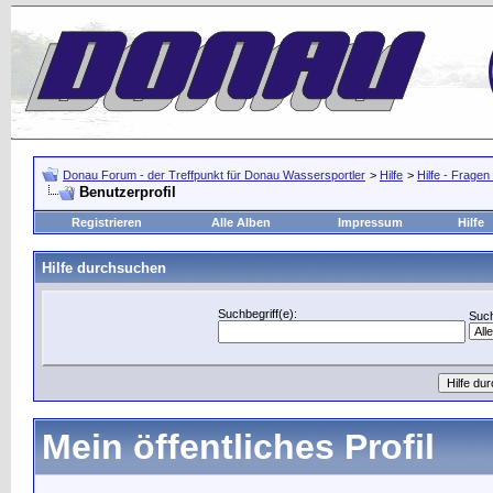
Donau Forum - der Treffpunkt für Donau Wassersportler
>
Hilfe
>
Hilfe - Frage
Benutzerprofil
Registrieren
Alle Alben
Impressum
Hilfe
Hilfe durchsuchen
Suchbegriff(e):
Such
Mein öffentliches Profil