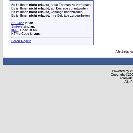
Es ist Ihnen
nicht erlaubt
, neue Themen zu verfassen.
Es ist Ihnen
nicht erlaubt
, auf Beiträge zu antworten.
Es ist Ihnen
nicht erlaubt
, Anhänge hochzuladen.
Es ist Ihnen
nicht erlaubt
, Ihre Beiträge zu bearbeiten.
BB-Code
ist
an
.
Smileys
sind
an
.
[IMG]
Code ist
an
.
HTML-Code ist
aus
.
Foren-Regeln
Alle Zeitang
Powered by vBu
Copyright ©2000
Template
Alle 