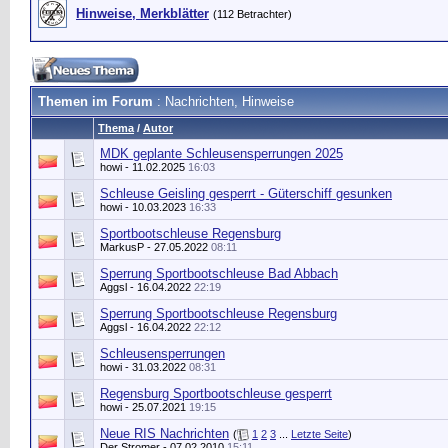
Hinweise, Merkblätter
(112 Betrachter)
Themen im Forum
: Nachrichten, Hinweise
Thema
/
Autor
MDK geplante Schleusensperrungen 2025
howi
- 11.02.2025
16:03
Schleuse Geisling gesperrt - Güterschiff gesunken
howi
- 10.03.2023
16:33
Sportbootschleuse Regensburg
MarkusP
- 27.05.2022
08:11
Sperrung Sportbootschleuse Bad Abbach
Aggsl
- 16.04.2022
22:19
Sperrung Sportbootschleuse Regensburg
Aggsl
- 16.04.2022
22:12
Schleusensperrungen
howi
- 31.03.2022
08:31
Regensburg Sportbootschleuse gesperrt
howi
- 25.07.2021
19:15
Neue RIS Nachrichten
(
1
2
3
...
Letzte Seite
)
Der Stromer
- 07.02.2010
15:11