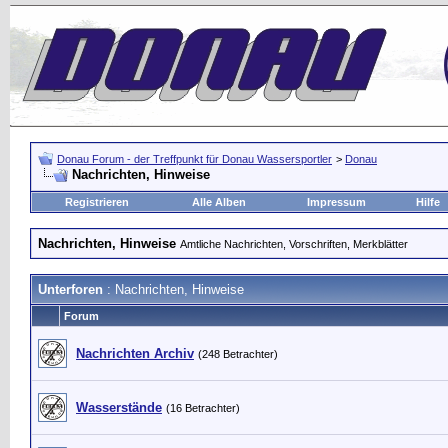
Donau Forum - der Treffpunkt für Donau Wassersportler
>
Donau
Nachrichten, Hinweise
Registrieren
Alle Alben
Impressum
Hilfe
Nachrichten, Hinweise
Amtliche Nachrichten, Vorschriften, Merkblätter
Unterforen
: Nachrichten, Hinweise
Forum
Nachrichten Archiv
(248 Betrachter)
Wasserstände
(16 Betrachter)