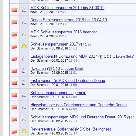
MDK Schleusensperren 2019 bis 31.03.19
howi
- 21.02.2019
17:35
Donau Schleusensperren 2019 bis 13.04.19
howi
- 21.02.2019
17:33
MDK Schleusensperren 2018 beendet
howi
- 27.04.2018
08:23
Schleusensperrungen 2017
(
1
2
)
Der Stromer
- 05.08.2016
14:01
Eislagenbericht Donau und MDK 2017
(
1
2
3
...
Letzte Seite
)
Der Stromer
- 06.01.2017
17:08
Havarien
(
1
2
3
...
Letzte Seite
)
Der Stromer
- 02.09.2015
11:01
Eishinweise für MDK und Deutsche Donau
Der Stromer
- 20.01.2016
11:59
Schleusensperrungen allgemein
Der Stromer
- 09.11.2016
14:04
Hinweise über den Fahrrinnenzustand Deutsche Donau
Der Stromer
- 15.11.2016
14:09
Schleusensperrungen MDK und Deutsche Donau 2015
(
1
Der Stromer
- 10.02.2015
17:21
Revierzentrale Gößelthal (MDK bei Beilngries)
Der Stromer
- 16.03.2015
12:17