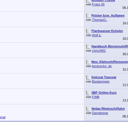
von
Franz 65
05.
Polster bzw. Auflagen
von
ThomasD..
16.
Flachwasser Echolot
von
Wolf b.
16.
Handbuch Binnenschifff
von
chris3962
26.
Neu: Kleinschifferzeugn
von
bootsecke_de
31.
Gelcoat Topcoat
von
Bootammeer
11.
SBF Online Kurs
von
FWilli
13.
Verlag Rheinschiffahrt
von
Danubestar
06.
rial