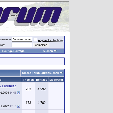
tzername
Angemeldet bleiben?
wort
Heutige Beiträge
Suchen
Dieses Forum durchsuchen
ag
Themen
Beiträge
Moderator
aus Bremen?
263
4.992
01.2024
14:06
173
4.702
11.2022
17:10