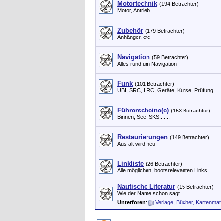
Motortechnik
(194 Betrachter)
Motor, Antrieb
Zubehör
(179 Betrachter)
Anhänger, etc
Navigation
(59 Betrachter)
Alles rund um Navigation
Funk
(101 Betrachter)
UBI, SRC, LRC, Geräte, Kurse, Prüfung
Führerscheine(e)
(153 Betrachter)
Binnen, See, SKS,......
Restaurierungen
(149 Betrachter)
Aus alt wird neu
Linkliste
(26 Betrachter)
Alle möglichen, bootsrelevanten Links
Nautische Literatur
(15 Betrachter)
Wie der Name schon sagt....
Unterforen
:
Verlage, Bücher, Kartenmate