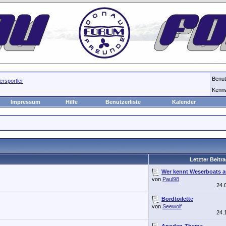
Benu
rsportler
Kenn
Impressum
Hilfe
Benutzerliste
Kalender
Letzter Beitr
Wer kennt Weserboats 
von
Paul98
24.
Bordtoilette
von
Seewolf
24.
Anoden-Thema