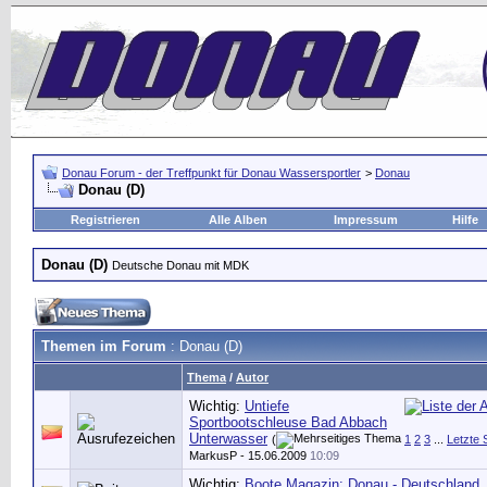
Donau Forum - der Treffpunkt für Donau Wassersportler
>
Donau
Donau (D)
Registrieren
Alle Alben
Impressum
Hilfe
Donau (D)
Deutsche Donau mit MDK
Themen im Forum
: Donau (D)
Thema
/
Autor
Wichtig:
Untiefe
Sportbootschleuse Bad Abbach
Unterwasser
(
1
2
3
...
Letzte 
MarkusP
- 15.06.2009
10:09
Wichtig:
Boote Magazin: Donau - Deutschland