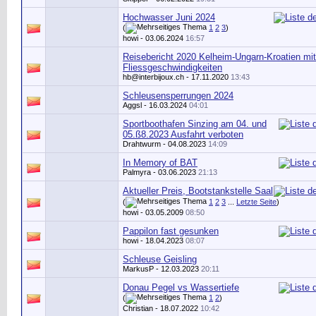
Hochwasser Juni 2024
(
1
2
3
)
howi
- 03.06.2024
16:57
Reisebericht 2020 Kelheim-Ungarn-Kroatien mit
Fliessgeschwindigkeiten
hb@interbijoux.ch
- 17.11.2020
13:43
Schleusensperrungen 2024
Aggsl
- 16.03.2024
04:01
Sportboothafen Sinzing am 04. und
05.ß8.2023 Ausfahrt verboten
Drahtwurm
- 04.08.2023
14:09
In Memory of BAT
Palmyra
- 03.06.2023
21:13
Aktueller Preis, Bootstankstelle Saal
(
1
2
3
...
Letzte Seite
)
howi
- 03.05.2009
08:50
Pappilon fast gesunken
howi
- 18.04.2023
08:07
Schleuse Geisling
MarkusP
- 12.03.2023
20:11
Donau Pegel vs Wassertiefe
(
1
2
)
Christian
- 18.07.2022
10:42