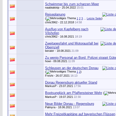
Schwimmer bis zum scharzen Meer
naabtalskip
- 25.04.2022
15:01
Reiseplanung
(
1
2
3
...
Letzte Seite
)
chris3962
- 22.12.2018
14:58
Ausflug von Kapfelberg nach
Vilshofen
chris3962
- 16.08.2021
18:19
Zweitagesfahrt und Motorausfall bei
Obernzell
berater
- 18.08.2021
21:09
Zu wenig Personal an Bord: Polizei stoppt Güt
howi
- 09.08.2021
11:09
Schleusen an der deutschen Donau
(
1
2
)
Freshi
- 26.07.2021
16:13
Donau Regensburg aktueller Stand
MarkusP
- 23.07.2021
17:56
Bootsunglück am Pfaffensteiner Wehr
(
MarkusP
- 19.07.2021
22:30
Neue Bilder Donau - Regensburg
Palmyra
- 18.06.2021
13:07
Mehr Freizeitkapitäne auf bayerischen Flüssen