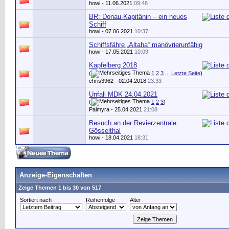
howi
- 11.06.2021
09:48
BR: Donau-Kapitänin – ein neues
Schiff
howi
- 07.06.2021
10:37
Schiffsfähre „Altaha“ manövrierunfähig
howi
- 17.05.2021
10:09
Kapfelberg 2018
(
1
2
3
...
Letzte Seite
)
chris3962
- 02.04.2018
23:33
Unfall MDK 24.04.2021
(
1
2
3
)
Palmyra
- 25.04.2021
21:08
Besuch an der Revierzentrale
Gösselthal
howi
- 18.04.2021
18:31
Anzeige-Eigenschaften
Zeige Themen 1 bis 30 von 517
Sortiert nach
Reihenfolge
Alter