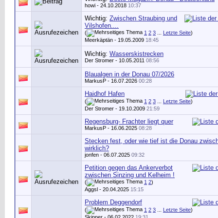
howi
- 24.10.2018
10:37
Wichtig:
Zwischen Straubing und
Vilshofen....
(
1
2
3
...
Letzte Seite
)
Meerkäptän
- 19.05.2009
18:45
Wichtig:
Wasserskistrecken
Der Stromer
- 10.05.2011
08:56
Blaualgen in der Donau 07/2026
MarkusP
- 16.07.2026
00:28
Haidhof Hafen
(
1
2
3
...
Letzte Seite
)
Der Stromer
- 19.10.2009
21:59
Regensburg- Frachter liegt quer
MarkusP
- 16.06.2025
08:28
Stecken fest, oder wie tief ist die Donau zwis
wirklich?
jonfen
- 06.07.2025
09:32
Petition gegen das Ankerverbot
zwischen Sinzing und Kelheim !
(
1
2
)
Aggsl
- 20.04.2025
15:15
Problem Deggendorf
(
1
2
3
...
Letzte Seite
)
Skipper
- 06.02.2022
19:31