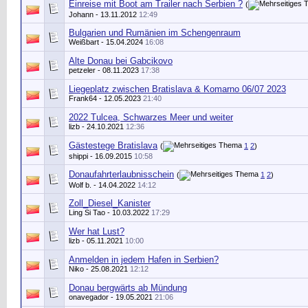
Einreise mit Boot am Trailer nach Serbien ?
(
Johann
- 13.11.2012
12:49
Bulgarien und Rumänien im Schengenraum
Weißbart
- 15.04.2024
16:08
Alte Donau bei Gabcikovo
petzeler
- 08.11.2023
17:38
Liegeplatz zwischen Bratislava & Komarno 06/07 2023
Frank64
- 12.05.2023
21:40
2022 Tulcea, Schwarzes Meer und weiter
lizb
- 24.10.2021
12:36
Gästestege Bratislava
(
1
2
)
shippi
- 16.09.2015
10:58
Donaufahrterlaubnisschein
(
1
2
)
Wolf b.
- 14.04.2022
14:12
Zoll_Diesel_Kanister
Ling Si Tao
- 10.03.2022
17:29
Wer hat Lust?
lizb
- 05.11.2021
10:00
Anmelden in jedem Hafen in Serbien?
Niko
- 25.08.2021
12:12
Donau bergwärts ab Mündung
onavegador
- 19.05.2021
21:06