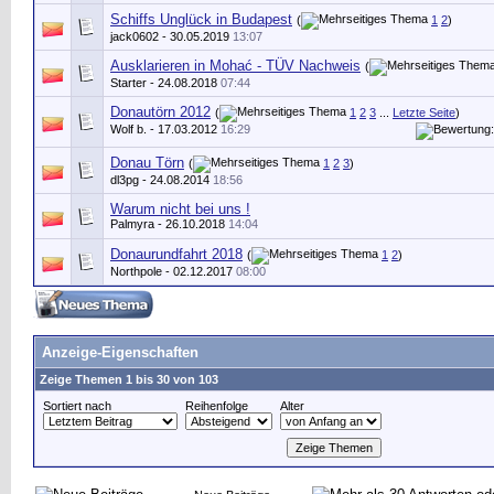
Schiffs Unglück in Budapest
(
1
2
)
jack0602
- 30.05.2019
13:07
Ausklarieren in Mohać - TÜV Nachweis
(
Starter
- 24.08.2018
07:44
Donautörn 2012
(
1
2
3
...
Letzte Seite
)
Wolf b.
- 17.03.2012
16:29
Donau Törn
(
1
2
3
)
dl3pg - 24.08.2014
18:56
Warum nicht bei uns !
Palmyra
- 26.10.2018
14:04
Donaurundfahrt 2018
(
1
2
)
Northpole
- 02.12.2017
08:00
Anzeige-Eigenschaften
Zeige Themen 1 bis 30 von 103
Sortiert nach
Reihenfolge
Alter