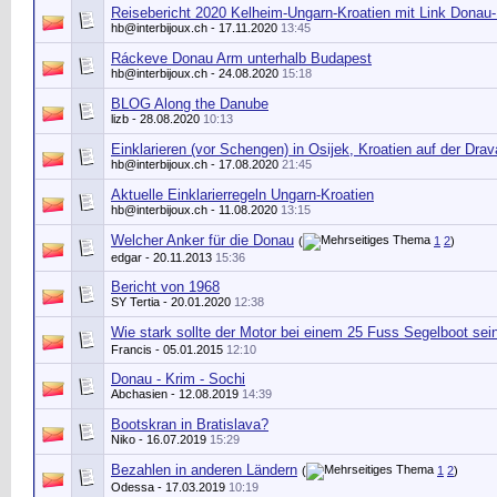
Reisebericht 2020 Kelheim-Ungarn-Kroatien mit Link Donau-
hb@interbijoux.ch
- 17.11.2020
13:45
Ráckeve Donau Arm unterhalb Budapest
hb@interbijoux.ch
- 24.08.2020
15:18
BLOG Along the Danube
lizb
- 28.08.2020
10:13
Einklarieren (vor Schengen) in Osijek, Kroatien auf der Drav
hb@interbijoux.ch
- 17.08.2020
21:45
Aktuelle Einklarierregeln Ungarn-Kroatien
hb@interbijoux.ch
- 11.08.2020
13:15
Welcher Anker für die Donau
(
1
2
)
edgar
- 20.11.2013
15:36
Bericht von 1968
SY Tertia
- 20.01.2020
12:38
Wie stark sollte der Motor bei einem 25 Fuss Segelboot sei
Francis - 05.01.2015
12:10
Donau - Krim - Sochi
Abchasien
- 12.08.2019
14:39
Bootskran in Bratislava?
Niko
- 16.07.2019
15:29
Bezahlen in anderen Ländern
(
1
2
)
Odessa - 17.03.2019
10:19