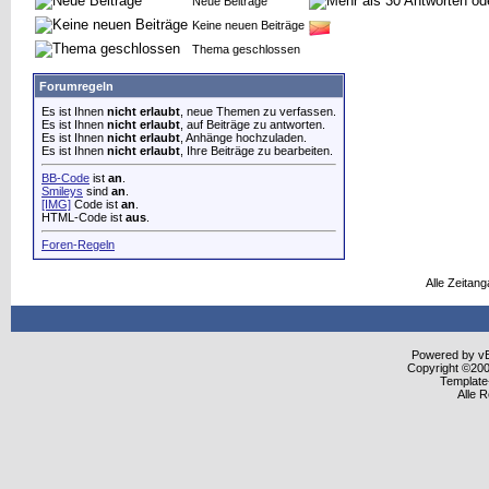
Neue Beiträge
Keine neuen Beiträge
Thema geschlossen
Forumregeln
Es ist Ihnen
nicht erlaubt
, neue Themen zu verfassen.
Es ist Ihnen
nicht erlaubt
, auf Beiträge zu antworten.
Es ist Ihnen
nicht erlaubt
, Anhänge hochzuladen.
Es ist Ihnen
nicht erlaubt
, Ihre Beiträge zu bearbeiten.
BB-Code
ist
an
.
Smileys
sind
an
.
[IMG]
Code ist
an
.
HTML-Code ist
aus
.
Foren-Regeln
Alle Zeitang
Powered by vBu
Copyright ©2000
Template
Alle 