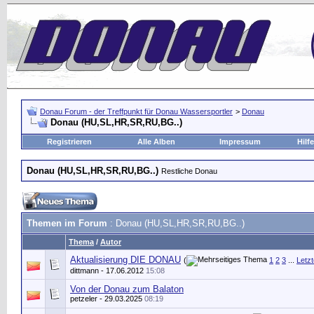
Donau Forum - der Treffpunkt für Donau Wassersportler
>
Donau
Donau (HU,SL,HR,SR,RU,BG..)
Registrieren
Alle Alben
Impressum
Hilfe
Donau (HU,SL,HR,SR,RU,BG..)
Restliche Donau
Themen im Forum
: Donau (HU,SL,HR,SR,RU,BG..)
Thema
/
Autor
Aktualisierung DIE DONAU
(
1
2
3
...
Letzt
dittmann
- 17.06.2012
15:08
Von der Donau zum Balaton
petzeler
- 29.03.2025
08:19