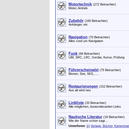
Motortechnik
(272 Betrachter)
Motor, Antrieb
Zubehör
(160 Betrachter)
Anhänger, etc
Navigation
(70 Betrachter)
Alles rund um Navigation
Funk
(66 Betrachter)
UBI, SRC, LRC, Geräte, Kurse, Prüfung
Führerscheine(e)
(75 Betrachter)
Binnen, See, SKS,......
Restaurierungen
(152 Betrachter)
Aus alt wird neu
Linkliste
(20 Betrachter)
Alle möglichen, bootsrelevanten Links
Nautische Literatur
(16 Betrachter)
Wie der Name schon sagt....
Unterforen
:
Verlage, Bücher, Kartenmate