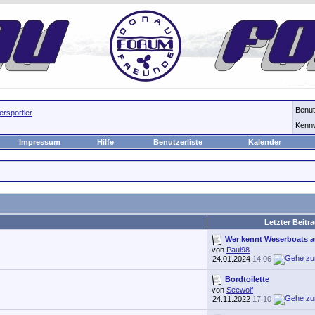
Benu
rsportler
Kenn
Impressum
Hilfe
Benutzerliste
Kalender
Letzter Beitr
Wer kennt Weserboats 
von
Paul98
24.01.2024
14:06
Bordtoilette
von
Seewolf
24.11.2022
17:10