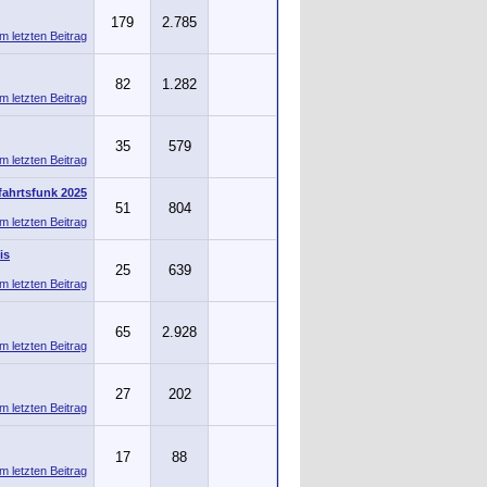
179
2.785
82
1.282
35
579
ahrtsfunk 2025
51
804
is
25
639
65
2.928
27
202
17
88