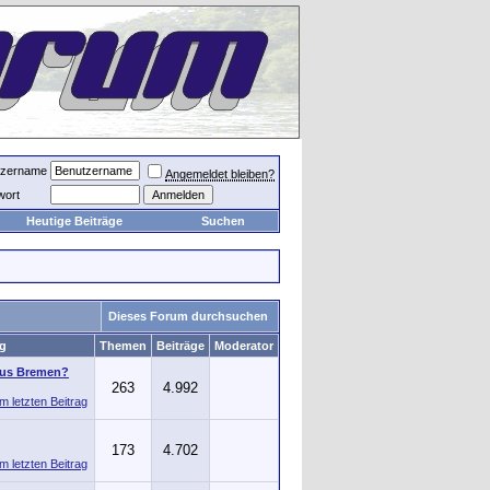
tzername
Angemeldet bleiben?
wort
Heutige Beiträge
Suchen
Dieses Forum durchsuchen
ag
Themen
Beiträge
Moderator
aus Bremen?
263
4.992
173
4.702