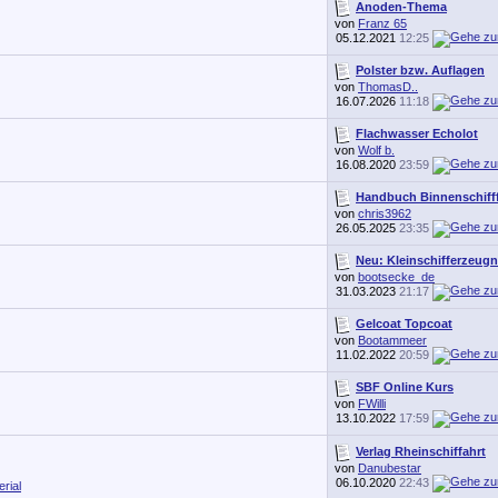
Anoden-Thema
von
Franz 65
05.12.2021
12:25
Polster bzw. Auflagen
von
ThomasD..
16.07.2026
11:18
Flachwasser Echolot
von
Wolf b.
16.08.2020
23:59
Handbuch Binnenschifff
von
chris3962
26.05.2025
23:35
Neu: Kleinschifferzeugn
von
bootsecke_de
31.03.2023
21:17
Gelcoat Topcoat
von
Bootammeer
11.02.2022
20:59
SBF Online Kurs
von
FWilli
13.10.2022
17:59
Verlag Rheinschiffahrt
von
Danubestar
06.10.2020
22:43
rial