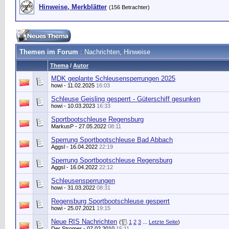
Hinweise, Merkblätter
(156 Betrachter)
Themen im Forum
: Nachrichten, Hinweise
Thema
/
Autor
MDK geplante Schleusensperrungen 2025
howi
- 11.02.2025
16:03
Schleuse Geisling gesperrt - Güterschiff gesunken
howi
- 10.03.2023
16:33
Sportbootschleuse Regensburg
MarkusP
- 27.05.2022
08:11
Sperrung Sportbootschleuse Bad Abbach
Aggsl
- 16.04.2022
22:19
Sperrung Sportbootschleuse Regensburg
Aggsl
- 16.04.2022
22:12
Schleusensperrungen
howi
- 31.03.2022
08:31
Regensburg Sportbootschleuse gesperrt
howi
- 25.07.2021
19:15
Neue RIS Nachrichten
(
1
2
3
...
Letzte Seite
)
Der Stromer
- 07.02.2010
15:11