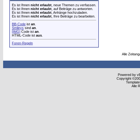
Es ist Ihnen
nicht erlaubt
, neue Themen zu verfassen.
Es ist Ihnen
nicht erlaubt
, auf Beiträge zu antworten.
Es ist Ihnen
nicht erlaubt
, Anhänge hochzuladen.
Es ist Ihnen
nicht erlaubt
, Ihre Beiträge zu bearbeiten.
BB-Code
ist
an
.
Smileys
sind
an
.
[IMG]
Code ist
an
.
HTML-Code ist
aus
.
Foren-Regeln
Alle Zeitang
Powered by vBu
Copyright ©2000
Template
Alle 