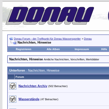
Donau Forum - der Treffpunkt für Donau Wassersportler
>
Donau
Nachrichten, Hinweise
Registrieren
Alle Alben
Impressum
Hilfe
Nachrichten, Hinweise
Amtliche Nachrichten, Vorschriften, Merkblätter
Unterforen
: Nachrichten, Hinweise
Forum
Nachrichten Archiv
(502 Betrachter)
Wasserstände
(47 Betrachter)