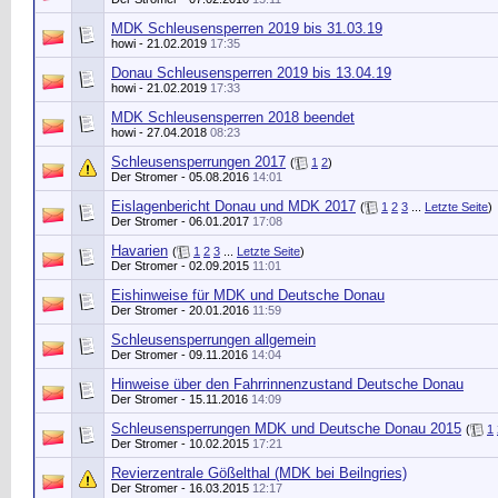
MDK Schleusensperren 2019 bis 31.03.19
howi
- 21.02.2019
17:35
Donau Schleusensperren 2019 bis 13.04.19
howi
- 21.02.2019
17:33
MDK Schleusensperren 2018 beendet
howi
- 27.04.2018
08:23
Schleusensperrungen 2017
(
1
2
)
Der Stromer
- 05.08.2016
14:01
Eislagenbericht Donau und MDK 2017
(
1
2
3
...
Letzte Seite
)
Der Stromer
- 06.01.2017
17:08
Havarien
(
1
2
3
...
Letzte Seite
)
Der Stromer
- 02.09.2015
11:01
Eishinweise für MDK und Deutsche Donau
Der Stromer
- 20.01.2016
11:59
Schleusensperrungen allgemein
Der Stromer
- 09.11.2016
14:04
Hinweise über den Fahrrinnenzustand Deutsche Donau
Der Stromer
- 15.11.2016
14:09
Schleusensperrungen MDK und Deutsche Donau 2015
(
1
Der Stromer
- 10.02.2015
17:21
Revierzentrale Gößelthal (MDK bei Beilngries)
Der Stromer
- 16.03.2015
12:17