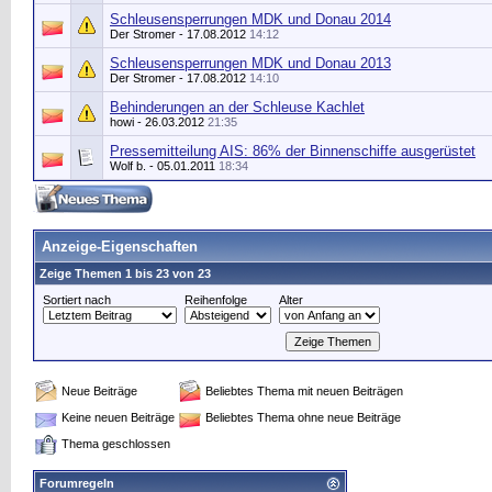
Schleusensperrungen MDK und Donau 2014
Der Stromer
- 17.08.2012
14:12
Schleusensperrungen MDK und Donau 2013
Der Stromer
- 17.08.2012
14:10
Behinderungen an der Schleuse Kachlet
howi
- 26.03.2012
21:35
Pressemitteilung AIS: 86% der Binnenschiffe ausgerüstet
Wolf b.
- 05.01.2011
18:34
Anzeige-Eigenschaften
Zeige Themen 1 bis 23 von 23
Sortiert nach
Reihenfolge
Alter
Neue Beiträge
Beliebtes Thema mit neuen Beiträgen
Keine neuen Beiträge
Beliebtes Thema ohne neue Beiträge
Thema geschlossen
Forumregeln