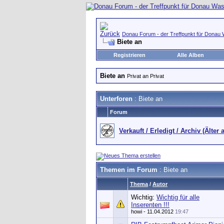
Donau Forum - der Treffpunkt für Donau 
Biete an
Registrieren
Alle Alben
Biete an
Privat an Privat
Unterforen
: Biete an
Forum
Verkauft / Erledigt / Archiv (Älter 
Themen im Forum
: Biete an
Thema
/
Autor
Wichtig:
Wichtig für alle
Inserenten !!!
howi
- 11.04.2012
19:47