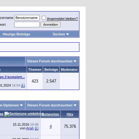
tzername
Angemeldet bleiben?
wort
Heutige Beiträge
Suchen
Dieses Forum durchsuchen
g
Themen
Beiträge
Moderator
n.3 komplett...
423
2.547
01.2024
16:54
m-Optionen
Dieses Forum durchsuchen
rag
Antworten
Hits
15.11.2016
16:48
4
75.376
von
Ariah