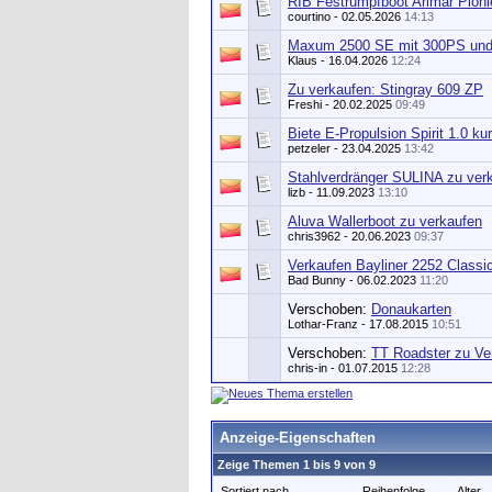
RIB Festrumpfboot Arimar Pioni
courtino
- 02.05.2026
14:13
Maxum 2500 SE mit 300PS und 
Klaus
- 16.04.2026
12:24
Zu verkaufen: Stingray 609 ZP
Freshi
- 20.02.2025
09:49
Biete E-Propulsion Spirit 1.0 k
petzeler
- 23.04.2025
13:42
Stahlverdränger SULINA zu ver
lizb
- 11.09.2023
13:10
Aluva Wallerboot zu verkaufen
chris3962
- 20.06.2023
09:37
Verkaufen Bayliner 2252 Classi
Bad Bunny
- 06.02.2023
11:20
Verschoben:
Donaukarten
Lothar-Franz - 17.08.2015
10:51
Verschoben:
TT Roadster zu Ve
chris-in
- 01.07.2015
12:28
Anzeige-Eigenschaften
Zeige Themen 1 bis 9 von 9
Sortiert nach
Reihenfolge
Alter