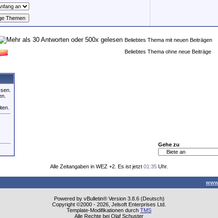
Beliebtes Thema mit neuen Beiträgen
Beliebtes Thema ohne neue Beiträge
ssen.
en.
iten.
Gehe zu
Alle Zeitangaben in WEZ +2. Es ist jetzt
01:35
Uhr.
www
Powered by vBulletin® Version 3.8.6 (Deutsch)
Copyright ©2000 - 2026, Jelsoft Enterprises Ltd.
Template-Modifikationen durch
TMS
Alle Rechte bei Olaf Schuster