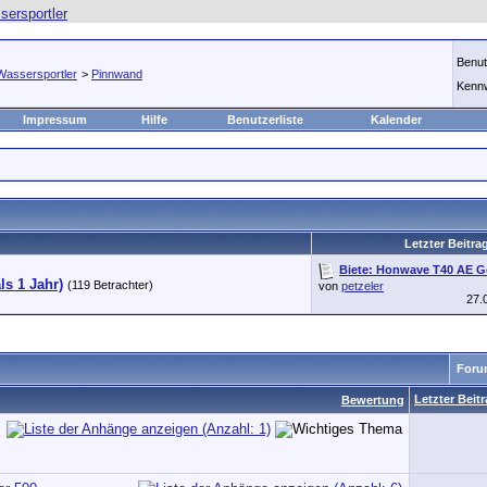
Benu
Wassersportler
>
Pinnwand
Kenn
Impressum
Hilfe
Benutzerliste
Kalender
Letzter Beitra
Biete: Honwave T40 AE Ge
als 1 Jahr)
(119 Betrachter)
von
petzeler
27.
Foru
Letzter Beit
Bewertung