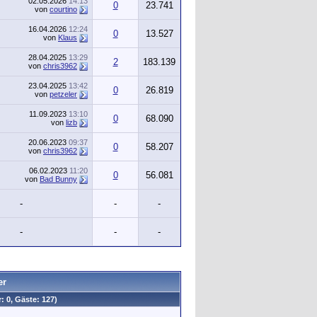
02.05.2026
14:13
0
23.741
von
courtino
16.04.2026
12:24
0
13.527
von
Klaus
28.04.2025
13:29
2
183.139
von
chris3962
23.04.2025
13:42
0
26.819
von
petzeler
11.09.2023
13:10
0
68.090
von
lizb
20.06.2023
09:37
0
58.207
von
chris3962
06.02.2023
11:20
0
56.081
von
Bad Bunny
-
-
-
-
-
-
er
: 0, Gäste: 127)