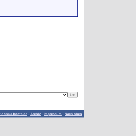
.donau-boote.de
-
Archiv
-
Impressum
-
Nach oben