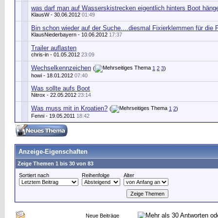
was darf man auf Wasserskistrecken eigentlich hinters Boot häng
KlausW
- 30.06.2012
01:49
Bin schon wieder auf der Suche....diesmal Fixierklemmen für die P
KlausNiederbayern
- 10.06.2012
17:37
Trailer auflasten
chris-in
- 01.05.2012
23:09
Wechselkennzeichen
(
1
2
3
)
howi
- 18.01.2012
07:40
Was sollte aufs Boot
Nitrox
- 22.05.2012
23:14
Was muss mit in Kroatien?
(
1
2
)
Fenni
- 19.05.2011
18:42
Anzeige-Eigenschaften
Zeige Themen 1 bis 30 von 83
Sortiert nach
Reihenfolge
Alter
Neue Beiträge