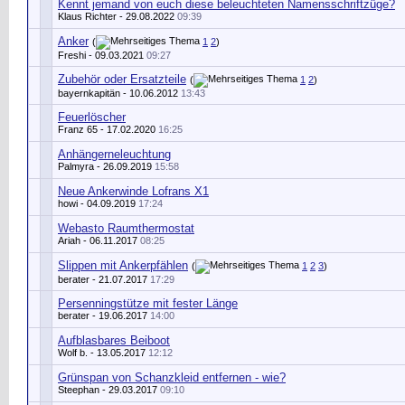
Kennt jemand von euch diese beleuchteten Namensschriftzüge?
Klaus Richter
- 29.08.2022
09:39
Anker
(
1
2
)
Freshi
- 09.03.2021
09:27
Zubehör oder Ersatzteile
(
1
2
)
bayernkapitän
- 10.06.2012
13:43
Feuerlöscher
Franz 65
- 17.02.2020
16:25
Anhängerneleuchtung
Palmyra
- 26.09.2019
15:58
Neue Ankerwinde Lofrans X1
howi
- 04.09.2019
17:24
Webasto Raumthermostat
Ariah
- 06.11.2017
08:25
Slippen mit Ankerpfählen
(
1
2
3
)
berater
- 21.07.2017
17:29
Persenningstütze mit fester Länge
berater
- 19.06.2017
14:00
Aufblasbares Beiboot
Wolf b.
- 13.05.2017
12:12
Grünspan von Schanzkleid entfernen - wie?
Steephan
- 29.03.2017
09:10