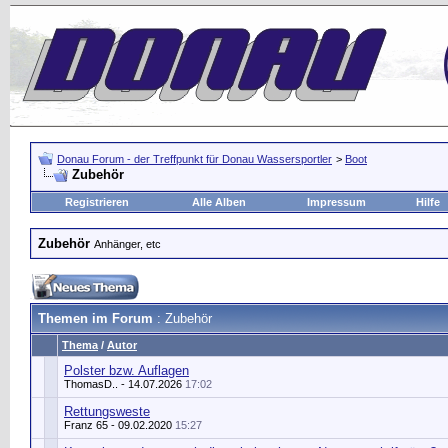
Donau Forum - der Treffpunkt für Donau Wassersportler
>
Boot
Zubehör
Registrieren
Alle Alben
Impressum
Hilfe
Zubehör
Anhänger, etc
Themen im Forum
: Zubehör
Thema
/
Autor
Polster bzw. Auflagen
ThomasD..
- 14.07.2026
17:02
Rettungsweste
Franz 65
- 09.02.2020
15:27