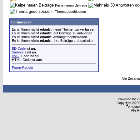
Keine neuen Beiträge
Thema geschlossen
Forumregeln
Es ist Ihnen
nicht erlaubt
, neue Themen zu verfassen.
Es ist Ihnen
nicht erlaubt
, auf Beiträge zu antworten.
Es ist Ihnen
nicht erlaubt
, Anhänge hochzuladen.
Es ist Ihnen
nicht erlaubt
, Ihre Beiträge zu bearbeiten.
BB-Code
ist
an
.
Smileys
sind
an
.
[IMG]
Code ist
an
.
HTML-Code ist
aus
.
Foren-Regeln
Alle Zeitang
Powered by vBu
Copyright ©2000
Template
Alle 