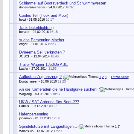
Schimmel auf Bootsverdeck und Schwimmwesten
donau-fun-charter - 24.03.2017
16:32
Cooles Teil (Hook and Moor)
howi
- 31.05.2016
10:17
Tankdeckeldichtung
berater
- 04.02.2016
16:15
suche Persenning-Macher
edgar
- 31.01.2016
19:23
Dyneema Seil verknoten ?
JOSCH
- 12.04.2014
18:40
Trailer Wagner 1350kG ABE
Laafer
- 27.01.2014
21:56
Auflasten Zugfahrzeug ?
(
1
2
3
...
Letzte Seite
)
Bootammeer
- 18.06.2010
19:23
An die Kameraden die ne Handgurke suchen!
(
Wogidogi
- 03.03.2013
18:17
UKW / SAT Antenne fürs Boot ???
Fabius
- 10.12.2012
00:22
Hafenpersenning
johann22
- 01.11.2012
12:30
Spindelstütze mit Langauflagen...
(
1
2
)
What's up
- 13.07.2012
17:29