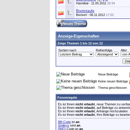
Hannibal
- 11.05.2011
20:34
Bootstaufe
Bockerl
- 06.11.2012
17:02
Anzeige-Eigenschaften
Zeige Themen 1 bis 12 von 12
Sortiert nach
Reihenfolge
Alter
Neue Beiträge
Keine neuen Beiträge
Thema geschlossen
Forumregeln
Es ist Ihnen
nicht erlaubt
, neue Themen zu verfa
Es ist Ihnen
nicht erlaubt
, auf Beiträge zu antwort
Es ist Ihnen
nicht erlaubt
, Anhänge hochzuladen.
Es ist Ihnen
nicht erlaubt
, Ihre Beiträge zu bearbe
BB-Code
ist
an
.
Smileys
sind
an
.
[IMG]
Code ist
an
.