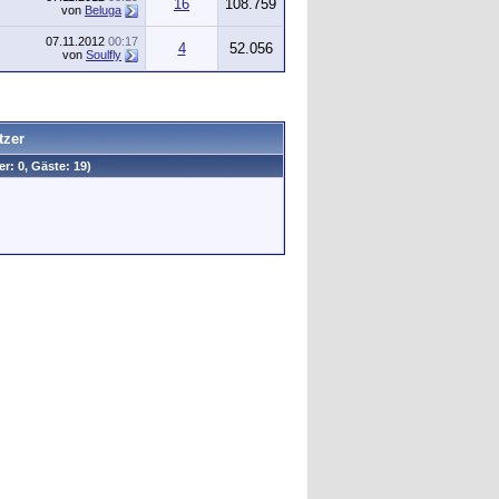
16
108.759
von
Beluga
07.11.2012
00:17
4
52.056
von
Soulfly
tzer
er: 0, Gäste: 19)