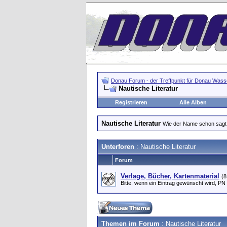
Donau Forum - der Treffpunkt für Donau Wasse
Nautische Literatur
Registrieren
Alle Alben
Nautische Literatur
Wie der Name schon sagt.
Unterforen
: Nautische Literatur
Forum
Verlage, Bücher, Kartenmaterial
(8
Bitte, wenn ein Eintrag gewünscht wird, PN
Themen im Forum
: Nautische Literatur