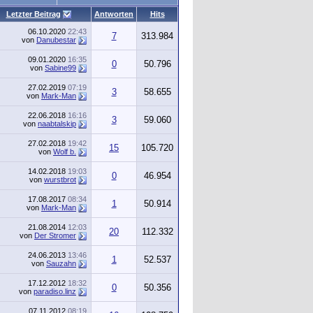
Letzter Beitrag
Antworten
Hits
06.10.2020
22:43
7
313.984
von
Danubestar
09.01.2020
16:35
0
50.796
von
Sabine99
27.02.2019
07:19
3
58.655
von
Mark-Man
22.06.2018
16:16
3
59.060
von
naabtalskip
27.02.2018
19:42
15
105.720
von
Wolf b.
14.02.2018
19:03
0
46.954
von
wurstbrot
17.08.2017
08:34
1
50.914
von
Mark-Man
21.08.2014
12:03
20
112.332
von
Der Stromer
24.06.2013
13:46
1
52.537
von
Sauzahn
17.12.2012
18:32
0
50.356
von
paradiso.linz
07.11.2012
08:19