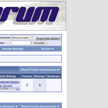
tzername
Angemeldet bleiben?
wort
Heutige Beiträge
Suchen
Dieses Forum durchsuchen
tzter Beitrag
Themen
Beiträge
Moderator
erberght-Karten
5
6
er Stromer
10.2014
11:30
m-Optionen
Dieses Forum durchsuchen