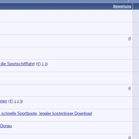
Bewertung
ie Sportschifffahrt
(
1
2
)
rten
(
1
2
3
)
 schnelle Sportboote, legaler kostenloser Download
e Donau