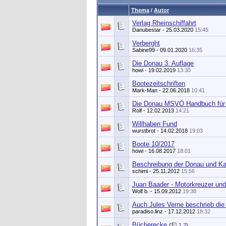
Thema
/
Autor
Verlag Rheinschiffahrt
Danubestar
- 25.03.2020
15:45
Verberght
Sabine99
- 09.01.2020
16:35
Die Donau 3. Auflage
howi
- 19.02.2019
13:30
Bootezeitschriften
Mark-Man
- 22.06.2018
10:41
Die Donau MSVÖ Handbuch für d
Rolf
- 12.02.2013
14:21
Willhaben Fund
wurstbrot
- 14.02.2018
19:03
Boote 10/2017
howi
- 16.08.2017
18:01
Beschreibung der Donau und Ka
schimi
- 25.11.2012
15:56
Juan Baader - Motorkreuzer und
Wolf b.
- 15.09.2012
19:38
Auch Jules Verne beschrieb di
paradiso.linz
- 17.12.2012
18:32
Bücherecke
(
1
2
)