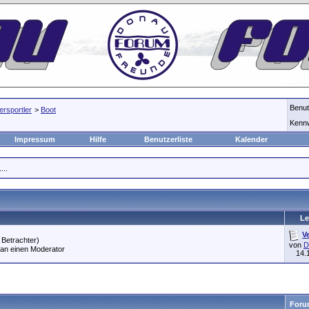
Benu
rsportler
>
Boot
Kenn
Impressum
Hilfe
Benutzerliste
Kalender
...
Le
V
 Betrachter)
von
D
 an einen Moderator
14.
Foru