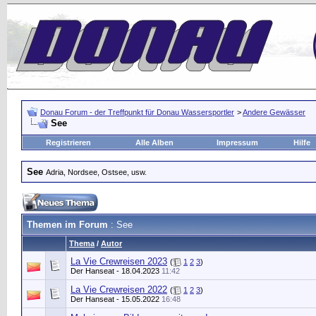
Donau Forum - der Treffpunkt für Donau Wassersportler
>
Andere Gewässer
See
Registrieren
Alle Alben
Impressum
Hilfe
See
Adria, Nordsee, Ostsee, usw.
Themen im Forum
: See
Thema
/
Autor
La Vie Crewreisen 2023
(
1
2
3
)
Der Hanseat
- 18.04.2023
11:42
La Vie Crewreisen 2022
(
1
2
3
)
Der Hanseat
- 15.05.2022
16:48