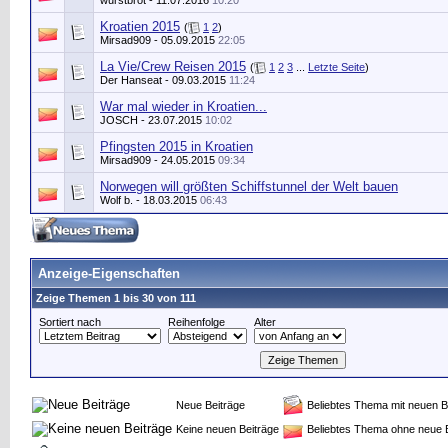
wurstbrot
- 11.07.2016
10:20
Kroatien 2015
(
1
2
)
Mirsad909
- 05.09.2015
22:05
La Vie/Crew Reisen 2015
(
1
2
3
...
Letzte Seite
)
Der Hanseat
- 09.03.2015
11:24
War mal wieder in Kroatien...
JOSCH
- 23.07.2015
10:02
Pfingsten 2015 in Kroatien
Mirsad909
- 24.05.2015
09:34
Norwegen will größten Schiffstunnel der Welt bauen
Wolf b.
- 18.03.2015
06:43
Anzeige-Eigenschaften
Zeige Themen 1 bis 30 von 111
Sortiert nach
Reihenfolge
Alter
Neue Beiträge
Beliebtes Thema mit neuen B
Keine neuen Beiträge
Beliebtes Thema ohne neue 