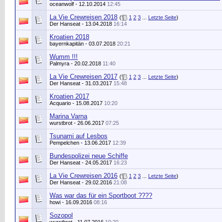
oceanwolf
- 12.10.2014
12:45
La Vie Crewreisen 2018
(
1
2
3
...
Letzte Seite
)
Der Hanseat
- 13.04.2018
16:14
Kroatien 2018
bayernkapitän
- 03.07.2018
20:21
Wumm !!!
Palmyra
- 20.02.2018
11:40
La Vie Crewreisen 2017
(
1
2
3
...
Letzte Seite
)
Der Hanseat
- 31.03.2017
15:48
Kroatien 2017
Acquario
- 15.08.2017
10:20
Marina Varna
wurstbrot
- 26.06.2017
07:25
Tsunami auf Lesbos
Pempelchen
- 13.06.2017
12:39
Bundespolizei neue Schiffe
Der Hanseat
- 24.05.2017
16:23
La Vie Crewreisen 2016
(
1
2
3
...
Letzte Seite
)
Der Hanseat
- 29.02.2016
21:08
Was war das für ein Sportboot ????
howi
- 16.09.2016
08:16
Sozopol