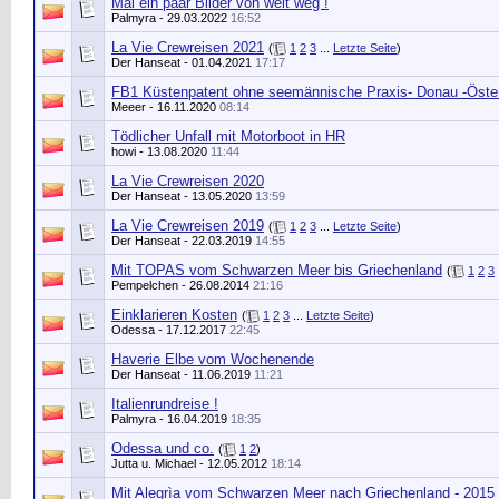
Mal ein paar Bilder von weit weg !
Palmyra
- 29.03.2022
16:52
La Vie Crewreisen 2021
(
1
2
3
...
Letzte Seite
)
Der Hanseat
- 01.04.2021
17:17
FB1 Küstenpatent ohne seemännische Praxis- Donau -Öster
Meeer
- 16.11.2020
08:14
Tödlicher Unfall mit Motorboot in HR
howi
- 13.08.2020
11:44
La Vie Crewreisen 2020
Der Hanseat
- 13.05.2020
13:59
La Vie Crewreisen 2019
(
1
2
3
...
Letzte Seite
)
Der Hanseat
- 22.03.2019
14:55
Mit TOPAS vom Schwarzen Meer bis Griechenland
(
1
2
3
Pempelchen
- 26.08.2014
21:16
Einklarieren Kosten
(
1
2
3
...
Letzte Seite
)
Odessa - 17.12.2017
22:45
Haverie Elbe vom Wochenende
Der Hanseat
- 11.06.2019
11:21
Italienrundreise !
Palmyra
- 16.04.2019
18:35
Odessa und co.
(
1
2
)
Jutta u. Michael
- 12.05.2012
18:14
Mit Alegrìa vom Schwarzen Meer nach Griechenland - 2015