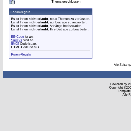
Thema geschlossen
Forumregeln
Es ist Ihnen
nicht erlaubt
, neue Themen zu verfassen.
Es ist Ihnen
nicht erlaubt
, auf Beiträge zu antworten.
Es ist Ihnen
nicht erlaubt
, Anhänge hochzuladen.
Es ist Ihnen
nicht erlaubt
, Ihre Beiträge zu bearbeiten.
BB-Code
ist
an
.
Smileys
sind
an
.
[IMG]
Code ist
an
.
HTML-Code ist
aus
.
Foren-Regeln
Alle Zeitang
Powered by vBu
Copyright ©2000
Template
Alle 