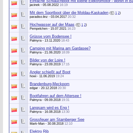
Einfache Schlauchboot mit kleine Elektromotor - wohin in B
jacinek
- 05.08.2022
16:19
Mit dem Sportboot über die Moldau-Kaskaden
(
1
2
)
paradiso.linz
- 03.04.2017
20:32
Hochwasser auf der Maas
(
1
2
)
Pempelchen
- 15.07.2021
16:23
Grüsse vom Bodensee !
Palmyra
- 13.11.2020
18:43
Camping mit Marina am Gardasee?
Palmyra
- 21.06.2020
18:09
Bilder von der Loire !
Palmyra
- 23.09.2019
17:15
Angler schießt auf Boot
howi
- 11.06.2019
19:24
Brandenburg-Meckpom
edgar
- 20.12.2018
20:30
Bootfahren auf dem Attersee !
Palmyra
- 09.09.2018
19:31
Langsam wird es Eng !
Palmyra
- 16.08.2018
13:30
Grossfeuer am Starnberger See
Mark-Man
- 30.08.2018
12:10
Elektro Rib