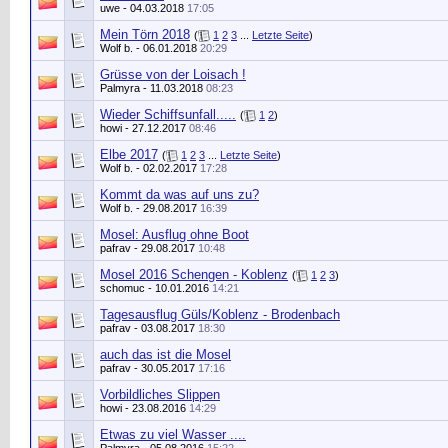
uwe
- 04.03.2018
17:05
Mein Törn 2018
(
1
2
3
...
Letzte Seite
)
Wolf b.
- 06.01.2018
20:29
Grüsse von der Loisach !
Palmyra
- 11.03.2018
08:23
Wieder Schiffsunfall.....
(
1
2
)
howi
- 27.12.2017
08:46
Elbe 2017
(
1
2
3
...
Letzte Seite
)
Wolf b.
- 02.02.2017
17:28
Kommt da was auf uns zu?
Wolf b.
- 29.08.2017
16:39
Mosel: Ausflug ohne Boot
pafrav
- 29.08.2017
10:48
Mosel 2016 Schengen - Koblenz
(
1
2
3
)
schomuc
- 10.01.2016
14:21
Tagesausflug Güls/Koblenz - Brodenbach
pafrav
- 03.08.2017
18:30
auch das ist die Mosel
pafrav
- 30.05.2017
17:16
Vorbildliches Slippen
howi
- 23.08.2016
14:29
Etwas zu viel Wasser ....