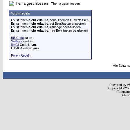
Thema geschlossen
Forumregeln
Es ist Ihnen
nicht erlaubt
, neue Themen zu verfassen.
Es ist Ihnen
nicht erlaubt
, auf Beiträge zu antworten.
Es ist Ihnen
nicht erlaubt
, Anhänge hochzuladen.
Es ist Ihnen
nicht erlaubt
, Ihre Beiträge zu bearbeiten.
BB-Code
ist
an
.
Smileys
sind
an
.
[IMG]
Code ist
an
.
HTML-Code ist
aus
.
Foren-Regeln
Alle Zeitang
Powered by vBu
Copyright ©2000
Template
Alle 