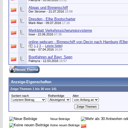
Palmyra
- 05.08.2016
15:22
Abgas und Binnenschiff
Der Stromer
- 21.07.2016
15:58
Dresden - Elbe Bootscharter
Mark-Man
- 09.07.2016
17:16
Merkblatt Verkehrssicherungssysteme
howi
- 22.06.2016
07:35
online webcam - Binneschiff von Decin nach Hamburg (Elbe
(
1
2
3
...
Letzte Seite
)
copy
- 07.04.2016
16:04
Bootfahren auf Bayr. Seen
Palmyra
- 12.03.2016
15:57
Anzeige-Eigenschaften
Zeige Themen 1 bis 30 von 141
Sortiert nach
Reihenfolge
Alter
Neue Beiträge
Keine neuen Beiträge