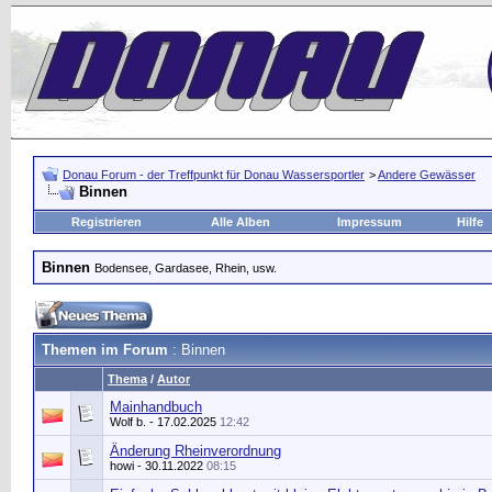
Donau Forum - der Treffpunkt für Donau Wassersportler
>
Andere Gewässer
Binnen
Registrieren
Alle Alben
Impressum
Hilfe
Binnen
Bodensee, Gardasee, Rhein, usw.
Themen im Forum
: Binnen
Thema
/
Autor
Mainhandbuch
Wolf b.
- 17.02.2025
12:42
Änderung Rheinverordnung
howi
- 30.11.2022
08:15