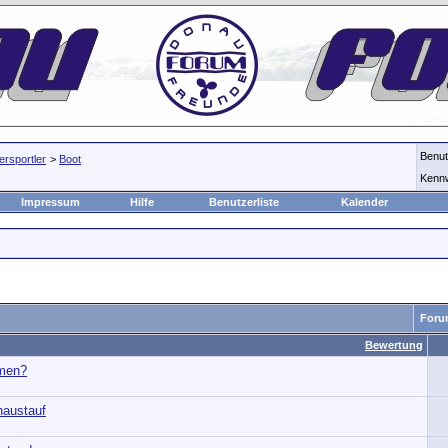
Benu
rsportler
>
Boot
Kenn
Impressum
Hilfe
Benutzerliste
Kalender
Foru
Bewertung
emen?
naustauf