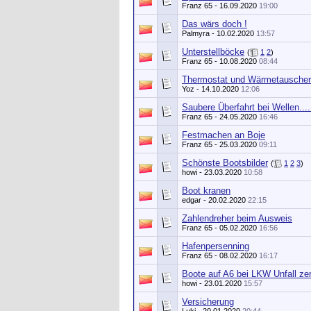
Franz 65
- 16.09.2020
19:00
Das wärs doch !
Palmyra
- 10.02.2020
13:57
Unterstellböcke
(
1
2
)
Franz 65
- 10.08.2020
08:44
Thermostat und Wärmetauscher
Yoz
- 14.10.2020
12:06
Saubere Überfahrt bei Wellen....
Franz 65
- 24.05.2020
16:46
Festmachen an Boje
Franz 65
- 25.03.2020
09:11
Schönste Bootsbilder
(
1
2
3
)
howi
- 23.03.2020
10:58
Boot kranen
edgar
- 20.02.2020
22:15
Zahlendreher beim Ausweis
Franz 65
- 05.02.2020
16:56
Hafenpersenning
Franz 65
- 08.02.2020
16:17
Boote auf A6 bei LKW Unfall zer
howi
- 23.01.2020
15:57
Versicherung