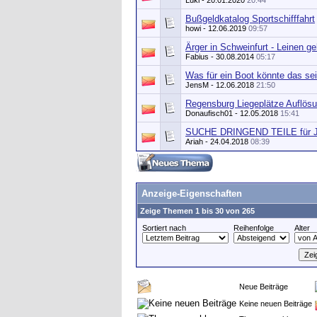
Luki
- 20.01.2020
20:44
Bußgeldkatalog Sportschifffahrt
howi
- 12.06.2019
09:57
Ärger in Schweinfurt - Leinen ge
Fabius
- 30.08.2014
05:17
Was für ein Boot könnte das sei
JensM
- 12.06.2018
21:50
Regensburg Liegeplätze Auflös
Donaufisch01
- 12.05.2018
15:41
SUCHE DRINGEND TEILE für Jo
Ariah
- 24.04.2018
08:39
Anzeige-Eigenschaften
Zeige Themen 1 bis 30 von 265
Sortiert nach
Reihenfolge
Alter
Neue Beiträge
Keine neuen Beiträge