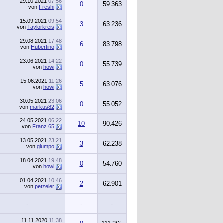
29.10.2021
07:56
0
59.363
von
Freshi
15.09.2021
09:54
3
63.236
von
Taylorkreis
29.08.2021
17:48
6
83.798
von
Hubertino
23.06.2021
14:22
0
55.739
von
howi
15.06.2021
11:26
5
63.076
von
howi
30.05.2021
23:06
0
55.052
von
markus82
24.05.2021
06:22
10
90.426
von
Franz 65
13.05.2021
23:21
3
62.238
von
glumpo
18.04.2021
19:48
0
54.760
von
howi
01.04.2021
10:46
2
62.901
von
petzeler
-
-
-
11.11.2020
11:38