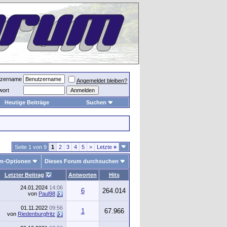
tzername
Angemeldet bleiben?
wort
Heutige Beiträge
Suchen
Seite 1 von 9
1
2
3
4
5
>
Letzte
»
m-Optionen
Dieses Forum durchsuchen
Letzter Beitrag
Antworten
Hits
24.01.2024
14:06
6
264.014
von
Paul98
01.11.2022
09:56
1
67.966
von
Riedenburgfritz