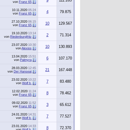
9
111.265
von
Franz 65
10.11.2020
05:24
4
79.875
von
Franz 65
27.10.2020
06:15
10
129.567
von
Franz 65
19.10.2020
13:14
2
71.314
von
Riedenburgfritz
23.07.2020
10:30
10
130.893
von
Alexios
13.04.2020
15:51
6
107.170
von
Palmyra
28.03.2020
12:45
21
167.448
von
Der Hanseat
23.02.2020
10:22
7
83.480
von
Wolf b.
12.02.2020
11:24
8
78.462
von
Franz 65
09.02.2020
11:52
3
65.612
von
Franz 65
24.01.2020
14:31
7
77.527
von
Wolf b.
23.01.2020
14:33
8
72.370
von
Wolf b.