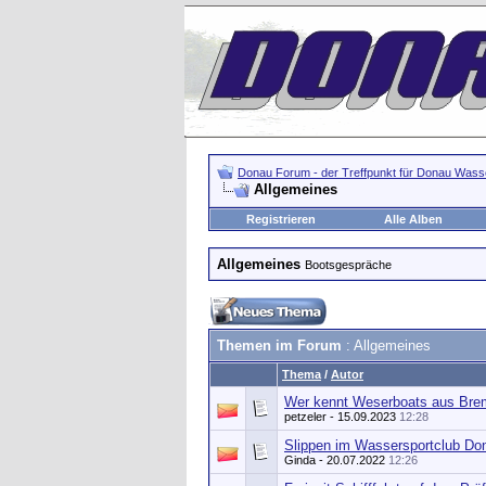
Donau Forum - der Treffpunkt für Donau Wasse
Allgemeines
Registrieren
Alle Alben
Allgemeines
Bootsgespräche
Themen im Forum
: Allgemeines
Thema
/
Autor
Wer kennt Weserboats aus Br
petzeler
- 15.09.2023
12:28
Slippen im Wassersportclub Do
Ginda
- 20.07.2022
12:26