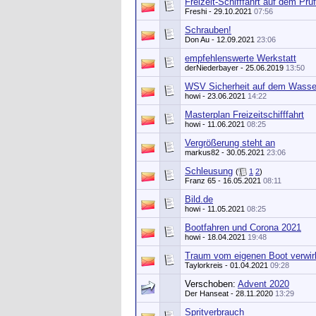
Freizeit-Schifffahrt auf dem Prü
Freshi
- 29.10.2021
07:56
Schrauben!
Don Au
- 12.09.2021
23:06
empfehlenswerte Werkstatt
derNiederbayer
- 25.06.2019
13:50
WSV Sicherheit auf dem Wasse
howi
- 23.06.2021
14:22
Masterplan Freizeitschifffahrt
howi
- 11.06.2021
08:25
Vergrößerung steht an
markus82
- 30.05.2021
23:06
Schleusung
(
1
2
)
Franz 65
- 16.05.2021
08:11
Bild.de
howi
- 11.05.2021
08:25
Bootfahren und Corona 2021
howi
- 18.04.2021
19:48
Traum vom eigenen Boot verwir
Taylorkreis
- 01.04.2021
09:28
Verschoben:
Advent 2020
Der Hanseat
- 28.11.2020
13:29
Spritverbrauch