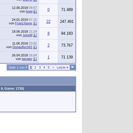
12.06.2019
09:57
0
71.489
von
howi
24.01.2019
07:15
22
247.491
von
FranzXaver
18.06.2018
21:24
8
94.183
von
JensM
11.06.2018
23:02
2
73.767
von
Donaufisch01
26.04.2018
16:04
1
71.139
von
berater
Seite 1 von 9
1
2
3
4
5
>
Letzte
»
 0, Gäste: 1730)