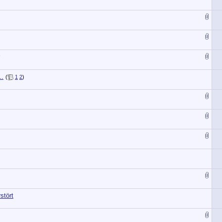
..
(
1
2
)
stört