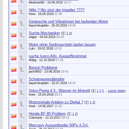
Medman66
- 10.06.2019
16:17
Hilfe ? Wo sitzt der Impeller ????
howi
- 16.05.2019
11:38
Geräusche und Vibrationen bei laufenden Motor
bayernkapitän
- 25.03.2019
18:06
Suche Mechaniker
(
1
2
)
edgar
- 04.03.2019
09:26
Motor ohne Spülmuscheln laufen lassen
Luki
- 19.02.2018
10:53
suche Iveco Aifo ,Auspuffkrümmer
dl3pg
- 12.10.2018
07:26
Benzin Probleme
jack0602
- 23.08.2018
10:41
Schwingungsdämpfer
bayernkapitän
- 22.07.2018
18:41
Volvo Penta 4,3 - Wasser im Motoröl
(
1
2
3
...
Letzte Seite
)
howi
- 15.04.2018
20:21
Motorsignale Anlalog zu Digital ?
(
1
2
)
howi
- 14.06.2017
11:32
Honda BF 80 Problem
(
1
2
)
Catcharly
- 12.10.2017
08:51
Mercoury Aussenborder 50Ps 4 Zyl.