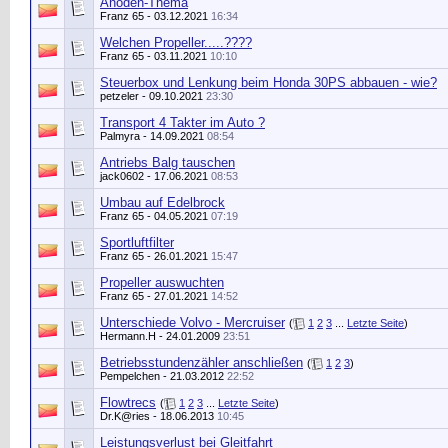
Anoden-Thema
Franz 65
- 03.12.2021
16:34
Welchen Propeller.....????
Franz 65
- 03.11.2021
10:10
Steuerbox und Lenkung beim Honda 30PS abbauen - wie?
petzeler
- 09.10.2021
23:30
Transport 4 Takter im Auto ?
Palmyra
- 14.09.2021
08:54
Antriebs Balg tauschen
jack0602
- 17.06.2021
08:53
Umbau auf Edelbrock
Franz 65
- 04.05.2021
07:19
Sportluftfilter
Franz 65
- 26.01.2021
15:47
Propeller auswuchten
Franz 65
- 27.01.2021
14:52
Unterschiede Volvo - Mercruiser
(
1
2
3
...
Letzte Seite
)
Hermann.H
- 24.01.2009
23:51
Betriebsstundenzähler anschließen
(
1
2
3
)
Pempelchen
- 21.03.2012
22:52
Flowtrecs
(
1
2
3
...
Letzte Seite
)
Dr.K@ries
- 18.06.2013
10:45
Leistungsverlust bei Gleitfahrt