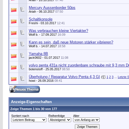
Ariah
- 26.10.2017
07:48
Mercury Aussenborder 50ps
Ariah
- 06.10.2017
07:50
Schaltkonsole
Freshi
- 03.10.2017
12:41
Was verbrauchen kleine Viertakter?
Wolf b.
- 17.09.2017
16:09
Kann es sein, daß neue Motoren stärker vibrieren?
Wolf b.
- 14.07.2017
18:58
Yamaha 8B
jack0602
- 01.07.2017
11:08
volvo penta 431a nicht zuordenbare schraube mit 9,3 mm 
botenstoff
- 25.05.2017
08:50
Überholung / Reparatur Volvo Penta 4,3 GI
(
1
2
3
...
Letzte S
howi
- 26.09.2016
08:41
Anzeige-Eigenschaften
Zeige Themen 1 bis 30 von 177
Sortiert nach
Reihenfolge
Alter