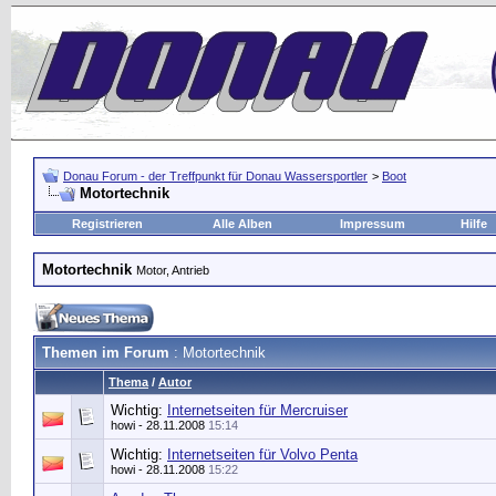
Donau Forum - der Treffpunkt für Donau Wassersportler
>
Boot
Motortechnik
Registrieren
Alle Alben
Impressum
Hilfe
Motortechnik
Motor, Antrieb
Themen im Forum
: Motortechnik
Thema
/
Autor
Wichtig:
Internetseiten für Mercruiser
howi
- 28.11.2008
15:14
Wichtig:
Internetseiten für Volvo Penta
howi
- 28.11.2008
15:22