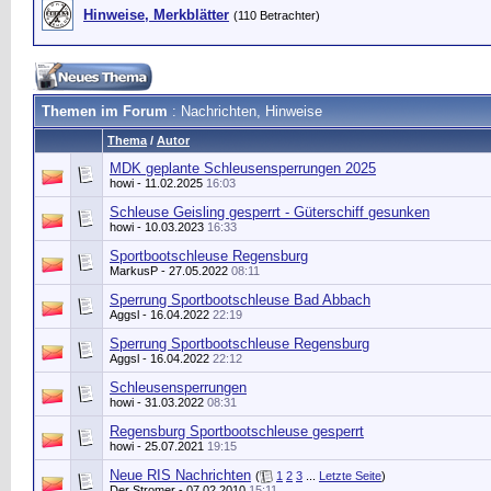
Hinweise, Merkblätter
(110 Betrachter)
Themen im Forum
: Nachrichten, Hinweise
Thema
/
Autor
MDK geplante Schleusensperrungen 2025
howi
- 11.02.2025
16:03
Schleuse Geisling gesperrt - Güterschiff gesunken
howi
- 10.03.2023
16:33
Sportbootschleuse Regensburg
MarkusP
- 27.05.2022
08:11
Sperrung Sportbootschleuse Bad Abbach
Aggsl
- 16.04.2022
22:19
Sperrung Sportbootschleuse Regensburg
Aggsl
- 16.04.2022
22:12
Schleusensperrungen
howi
- 31.03.2022
08:31
Regensburg Sportbootschleuse gesperrt
howi
- 25.07.2021
19:15
Neue RIS Nachrichten
(
1
2
3
...
Letzte Seite
)
Der Stromer
- 07.02.2010
15:11