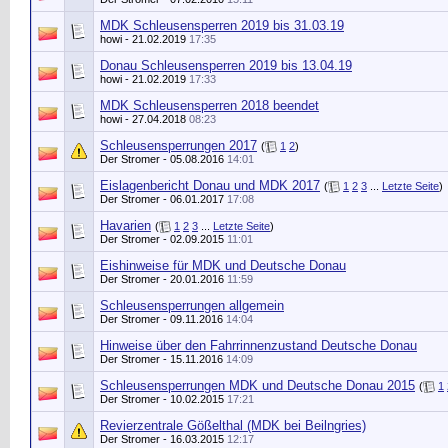
MDK Schleusensperren 2019 bis 31.03.19
howi
- 21.02.2019
17:35
Donau Schleusensperren 2019 bis 13.04.19
howi
- 21.02.2019
17:33
MDK Schleusensperren 2018 beendet
howi
- 27.04.2018
08:23
Schleusensperrungen 2017
(
1
2
)
Der Stromer
- 05.08.2016
14:01
Eislagenbericht Donau und MDK 2017
(
1
2
3
...
Letzte Seite
)
Der Stromer
- 06.01.2017
17:08
Havarien
(
1
2
3
...
Letzte Seite
)
Der Stromer
- 02.09.2015
11:01
Eishinweise für MDK und Deutsche Donau
Der Stromer
- 20.01.2016
11:59
Schleusensperrungen allgemein
Der Stromer
- 09.11.2016
14:04
Hinweise über den Fahrrinnenzustand Deutsche Donau
Der Stromer
- 15.11.2016
14:09
Schleusensperrungen MDK und Deutsche Donau 2015
(
1
Der Stromer
- 10.02.2015
17:21
Revierzentrale Gößelthal (MDK bei Beilngries)
Der Stromer
- 16.03.2015
12:17