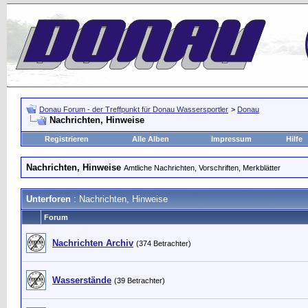
Donau Forum - der Treffpunkt für Donau Wassersportler
>
Donau
Nachrichten, Hinweise
Registrieren
Alle Alben
Impressum
Hilfe
Nachrichten, Hinweise
Amtliche Nachrichten, Vorschriften, Merkblätter
Unterforen
: Nachrichten, Hinweise
Forum
Nachrichten Archiv
(374 Betrachter)
Wasserstände
(39 Betrachter)