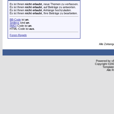
Es ist Ihnen
nicht erlaubt
, neue Themen zu verfassen.
Es ist Ihnen
nicht erlaubt
, auf Beiträge zu antworten.
Es ist Ihnen
nicht erlaubt
, Anhänge hochzuladen.
Es ist Ihnen
nicht erlaubt
, Ihre Beiträge zu bearbeiten.
BB-Code
ist
an
.
Smileys
sind
an
.
[IMG]
Code ist
an
.
HTML-Code ist
aus
.
Foren-Regeln
Alle Zeitang
Powered by vBu
Copyright ©2000
Template
Alle 