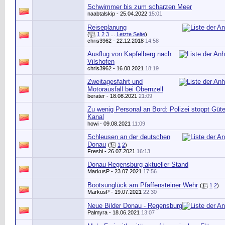
Schwimmer bis zum scharzen Meer
naabtalskip
- 25.04.2022
15:01
Reiseplanung
(
1
2
3
...
Letzte Seite
)
chris3962
- 22.12.2018
14:58
Ausflug von Kapfelberg nach
Vilshofen
chris3962
- 16.08.2021
18:19
Zweitagesfahrt und
Motorausfall bei Obernzell
berater
- 18.08.2021
21:09
Zu wenig Personal an Bord: Polizei stoppt Güte
Kanal
howi
- 09.08.2021
11:09
Schleusen an der deutschen
Donau
(
1
2
)
Freshi
- 26.07.2021
16:13
Donau Regensburg aktueller Stand
MarkusP
- 23.07.2021
17:56
Bootsunglück am Pfaffensteiner Wehr
(
1
2
)
MarkusP
- 19.07.2021
22:30
Neue Bilder Donau - Regensburg
Palmyra
- 18.06.2021
13:07