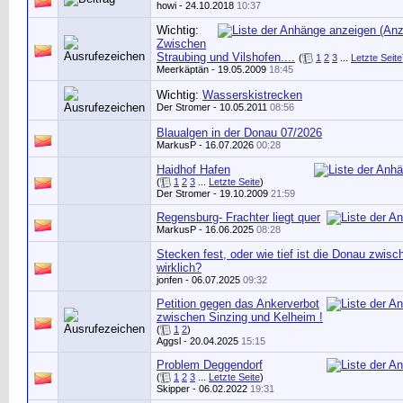
howi
- 24.10.2018
10:37
Wichtig:
Zwischen
Straubing und Vilshofen....
(
1
2
3
...
Letzte Seite
Meerkäptän
- 19.05.2009
18:45
Wichtig:
Wasserskistrecken
Der Stromer
- 10.05.2011
08:56
Blaualgen in der Donau 07/2026
MarkusP
- 16.07.2026
00:28
Haidhof Hafen
(
1
2
3
...
Letzte Seite
)
Der Stromer
- 19.10.2009
21:59
Regensburg- Frachter liegt quer
MarkusP
- 16.06.2025
08:28
Stecken fest, oder wie tief ist die Donau zwis
wirklich?
jonfen
- 06.07.2025
09:32
Petition gegen das Ankerverbot
zwischen Sinzing und Kelheim !
(
1
2
)
Aggsl
- 20.04.2025
15:15
Problem Deggendorf
(
1
2
3
...
Letzte Seite
)
Skipper
- 06.02.2022
19:31