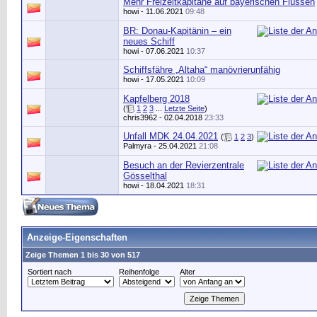
Mehr Freizeitkapitäne auf bayerischen Flüssen
howi
- 11.06.2021
09:48
BR: Donau-Kapitänin – ein
neues Schiff
howi
- 07.06.2021
10:37
Schiffsfähre „Altaha“ manövrierunfähig
howi
- 17.05.2021
10:09
Kapfelberg 2018
(
1
2
3
...
Letzte Seite
)
chris3962
- 02.04.2018
23:33
Unfall MDK 24.04.2021
(
1
2
3
)
Palmyra
- 25.04.2021
21:08
Besuch an der Revierzentrale
Gösselthal
howi
- 18.04.2021
18:31
Anzeige-Eigenschaften
Zeige Themen 1 bis 30 von 517
Sortiert nach
Reihenfolge
Alter