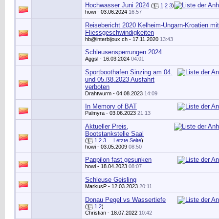
Hochwasser Juni 2024
(
1
2
3
)
howi
- 03.06.2024
16:57
Reisebericht 2020 Kelheim-Ungarn-Kroatien mit
Fliessgeschwindigkeiten
hb@interbijoux.ch
- 17.11.2020
13:43
Schleusensperrungen 2024
Aggsl
- 16.03.2024
04:01
Sportboothafen Sinzing am 04.
und 05.ß8.2023 Ausfahrt
verboten
Drahtwurm
- 04.08.2023
14:09
In Memory of BAT
Palmyra
- 03.06.2023
21:13
Aktueller Preis,
Bootstankstelle Saal
(
1
2
3
...
Letzte Seite
)
howi
- 03.05.2009
08:50
Pappilon fast gesunken
howi
- 18.04.2023
08:07
Schleuse Geisling
MarkusP
- 12.03.2023
20:11
Donau Pegel vs Wassertiefe
(
1
2
)
Christian
- 18.07.2022
10:42