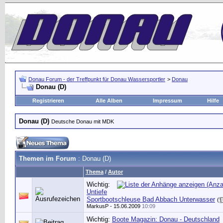
Donau Forum - der Treffpunkt für Donau Wassersportler
>
Donau
Donau (D)
Registrieren
Alle Alben
Impressum
Hilfe
Donau (D)
Deutsche Donau mit MDK
Themen im Forum
: Donau (D)
Thema
/
Autor
Wichtig:
Untiefe
Sportbootschleuse Bad Abbach Unterwasser
(
MarkusP
- 15.06.2009
10:09
Wichtig:
Boote Magazin: Donau - Deutschland