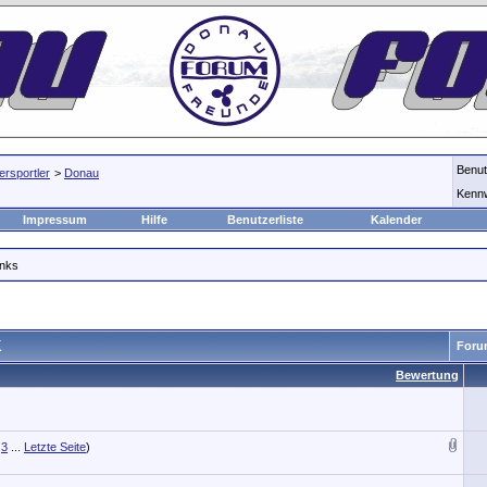
Benu
rsportler
>
Donau
Kenn
Impressum
Hilfe
Benutzerliste
Kalender
inks
K
Foru
Bewertung
3
...
Letzte Seite
)