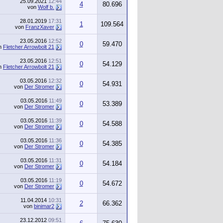
25.09.2021
12:44
4
80.696
von
Wolf b.
28.01.2019
17:31
1
109.564
von
FranzXaver
23.05.2016
12:52
0
59.470
n
Fletcher Arrowbolt 21
23.05.2016
12:51
0
54.129
n
Fletcher Arrowbolt 21
03.05.2016
12:32
0
54.931
von
Der Stromer
03.05.2016
11:49
0
53.389
von
Der Stromer
03.05.2016
11:39
0
54.588
von
Der Stromer
03.05.2016
11:36
0
54.385
von
Der Stromer
03.05.2016
11:31
0
54.184
von
Der Stromer
03.05.2016
11:19
0
54.672
von
Der Stromer
11.04.2014
10:31
2
66.362
von
binimar2
23.12.2012
09:51