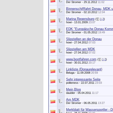
Der Stromer
- 29.11.2012
11:02
Binnenschifffahrt Donau, MDK u
Der Stromer
- 02.10.2012
12:04
Marina Regensburg
(
1
2
)
howi
- 13.01.2009
23:07
EDK "Europäische Donau Komm
Der Stromer
- 01.05.2012
19:49
Slipstellen an der Donau
howi
- 27.04.2012
07:03
Slipstellen am MDK
howi
- 27.04.2012
07:02
www.bootfahren.com
(
1
2
)
howi
- 30.01.2012
20:17
Linkliste (Donaurelevant)
Beluga
- 11.09.2008
20:59
Sehr interessante Seite
politeness
- 22.07.2011
23:03
Mein Blog
daubler
- 05.04.2011
11:17
Am MDK
Der Stromer
- 06.05.2011
13:27
Merkblatt für Wassersportler - 