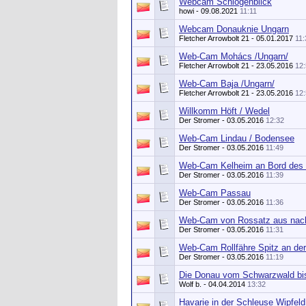
Webcam Schlögenblick
howi
- 09.08.2021
11:11
Webcam Donauknie Ungarn
Fletcher Arrowbolt 21
- 05.01.2017
11:
Web-Cam Mohács /Ungarn/
Fletcher Arrowbolt 21
- 23.05.2016
12
Web-Cam Baja /Ungarn/
Fletcher Arrowbolt 21
- 23.05.2016
12
Willkomm Höft / Wedel
Der Stromer
- 03.05.2016
12:32
Web-Cam Lindau / Bodensee
Der Stromer
- 03.05.2016
11:49
Web-Cam Kelheim an Bord des
Der Stromer
- 03.05.2016
11:39
Web-Cam Passau
Der Stromer
- 03.05.2016
11:36
Web-Cam von Rossatz aus nach
Der Stromer
- 03.05.2016
11:31
Web-Cam Rollfähre Spitz an de
Der Stromer
- 03.05.2016
11:19
Die Donau vom Schwarzwald bi
Wolf b.
- 04.04.2014
13:32
Havarie in der Schleuse Wipfeld