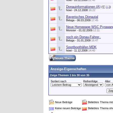
howi
- 28.11.2008
22:40
Donauinformationen (A)
(
1
2
)
howi
- 24.12.2008
16:22
Bayerisches Donautal
Beluga
- 06.03.2009
17:45
Neue Homepage WSC Pyrawan
Monster
- 01.02.2009
12:11
noch ein Donau-Fahrer..
Beluga
- 31.01.2009
16:47
Sportboothäfen MDK
howi
- 11.12.2008
14:40
Anzeige-Eigenschaften
Zeige Themen 1 bis 30 von 35
Sortiert nach
Reihenfolge
Alter
Neue Beiträge
Beliebtes Thema mit
Keine neuen Beiträge
Beliebtes Thema oh