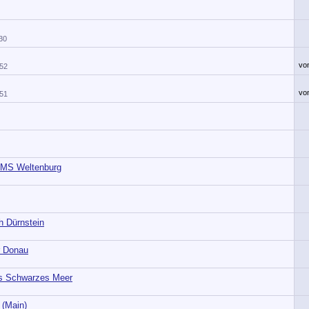
30
vo
:52
vo
:51
 MS Weltenburg
 Dürnstein
r Donau
s Schwarzes Meer
 (Main)