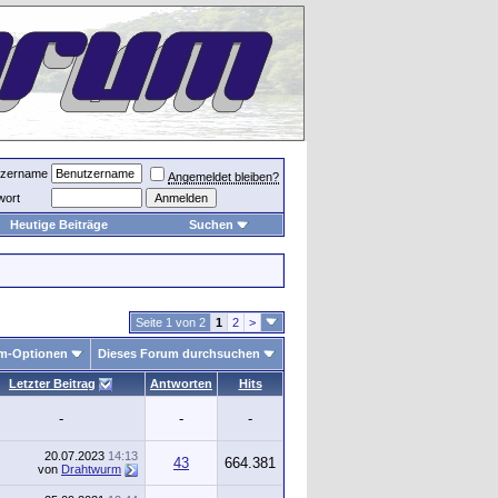
tzername
Angemeldet bleiben?
wort
Heutige Beiträge
Suchen
Seite 1 von 2
1
2
>
m-Optionen
Dieses Forum durchsuchen
Letzter Beitrag
Antworten
Hits
-
-
-
20.07.2023
14:13
43
664.381
von
Drahtwurm