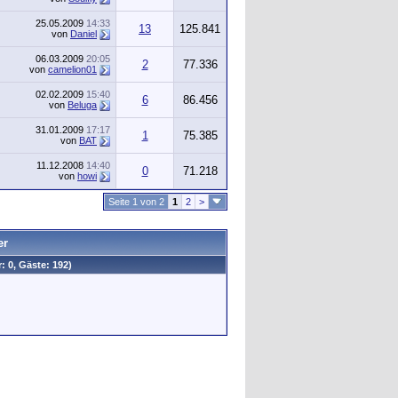
25.05.2009
14:33
13
125.841
von
Daniel
06.03.2009
20:05
2
77.336
von
camelion01
02.02.2009
15:40
6
86.456
von
Beluga
31.01.2009
17:17
1
75.385
von
BAT
11.12.2008
14:40
0
71.218
von
howi
Seite 1 von 2
1
2
>
er
: 0, Gäste: 192)