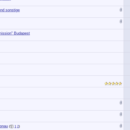
nd sonstige
ission" Budapest
Donau
(
1
2
)