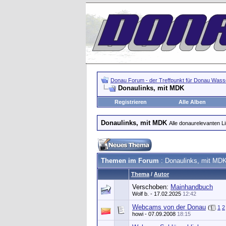
Donau Forum - der Treffpunkt für Donau Wasse
Donaulinks, mit MDK
Registrieren
Alle Alben
Donaulinks, mit MDK
Alle donaurelevanten L
Themen im Forum
: Donaulinks, mit MD
Thema
/
Autor
Verschoben:
Mainhandbuch
Wolf b.
- 17.02.2025
12:42
Webcams von der Donau
(
1
2
howi
- 07.09.2008
18:15