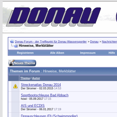
Donau Forum - der Treffpunkt für Donau Wassersportler
>
Donau
>
Nachrichten
Hinweise, Merkblätter
Registrieren
Alle Alben
Impressum
Hilfe
Themen im Forum
: Hinweise, Merkblätter
Thema
/
Autor
Streckenatlas Donau 2014
Der Stromer
- 02.03.2015
14:53
Sportbootschleuse Bad Abbach
howi
- 05.09.2017
17:15
AIS und ECDIS
Der Stromer
- 06.01.2017
17:19
Donauschleusen (D) (Schwimmpoller)