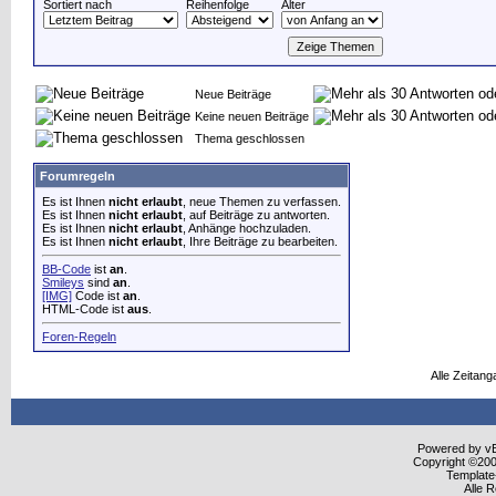
Sortiert nach
Reihenfolge
Alter
Neue Beiträge
Keine neuen Beiträge
Thema geschlossen
Forumregeln
Es ist Ihnen
nicht erlaubt
, neue Themen zu verfassen.
Es ist Ihnen
nicht erlaubt
, auf Beiträge zu antworten.
Es ist Ihnen
nicht erlaubt
, Anhänge hochzuladen.
Es ist Ihnen
nicht erlaubt
, Ihre Beiträge zu bearbeiten.
BB-Code
ist
an
.
Smileys
sind
an
.
[IMG]
Code ist
an
.
HTML-Code ist
aus
.
Foren-Regeln
Alle Zeitang
Powered by vBu
Copyright ©2000
Template
Alle 