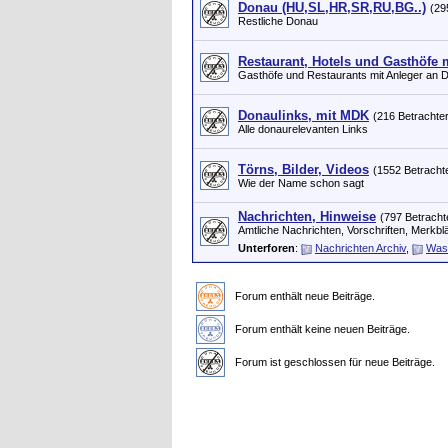
Donau (HU,SL,HR,SR,RU,BG..)
(29
Restliche Donau
Restaurant, Hotels und Gasthöfe 
Gasthöfe und Restaurants mit Anleger an 
Donaulinks, mit MDK
(216 Betrachter
Alle donaurelevanten Links
Törns, Bilder, Videos
(1552 Betracht
Wie der Name schon sagt
Nachrichten, Hinweise
(797 Betracht
Amtliche Nachrichten, Vorschriften, Merkblä
Unterforen
:
Nachrichten Archiv
,
Was
Forum enthält neue Beiträge.
Forum enthält keine neuen Beiträge.
Forum ist geschlossen für neue Beiträge.