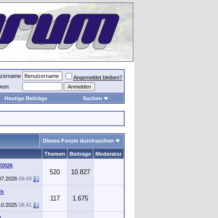
tzername
Angemeldet bleiben?
wort
Heutige Beiträge
Suchen
Dieses Forum durchsuchen
Themen
Beiträge
Moderator
/2026
520
10.827
07.2026
09:49
th
117
1.675
10.2025
08:41
U