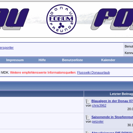
Benu
rsportler
Kenn
Impressum
Hilfe
Benutzerliste
Kalender
nd MDK.
Weitere empfehlenswerte Informationsquellen:
Flusswiki
Donauurlaub
Letzter Beitrag
Blaualgen in der Donau 07
von
chris3962
20.
Saisonende in Stopfenreu
von
petzeler
30.
Aktualisierung DIE DONA