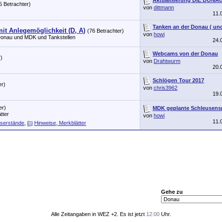
5 Betrachter)
von
dittmann
11.
Tanken an der Donau ( un
mit Anlegemöglichkeit (D, A)
(76 Betrachter)
von
howi
Donau und MDK und Tankstellen
24.
Webcams von der Donau
)
von
Drahtwurm
20.
Schlögen Tour 2017
er)
von
chris3962
19.
er)
MDK geplante Schleusens
tter
von
howi
11.
serstände
,
Hinweise, Merkblätter
Gehe zu
Alle Zeitangaben in WEZ +2. Es ist jetzt
12:00
Uhr.