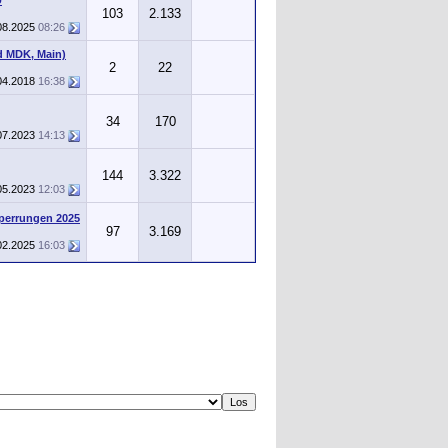
103
2.133
08.2025
08:26
d MDK, Main)
2
22
04.2018
16:38
34
170
07.2023
14:13
144
3.322
05.2023
12:03
perrungen 2025
97
3.169
02.2025
16:03