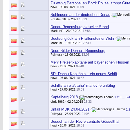
Zu wenig Personal an Bord: Polizei stoppt Güt
howi
- 09.08.2021
11:09
Schleusen an der deutschen Donau
(
Freshi
- 26.07.2021
16:13
Donau Regensburg aktueller Stand
MarkusP
- 23.07.2021
17:56
Bootsunglück am Pfaffensteiner Wehr
(
MarkusP
- 19.07.2021
22:30
Neue Bilder Donau - Regensburg
Palmyra
- 18.06.2021
13:07
Mehr Freizeitkapitäne auf bayerischen Flüssen
howi
- 11.06.2021
09:48
BR: Donau-Kapitänin – ein neues Schiff
howi
- 07.06.2021
10:37
Schiffsfähre „Altaha“ manövrierunfähig
howi
- 17.05.2021
10:09
Kapfelberg 2018
(
1
2
3
...
Let
chris3962
- 02.04.2018
23:33
Unfall MDK 24.04.2021
(
1
Palmyra
- 25.04.2021
21:08
Besuch an der Revierzentrale Gösselthal
howi
- 18.04.2021
18:31