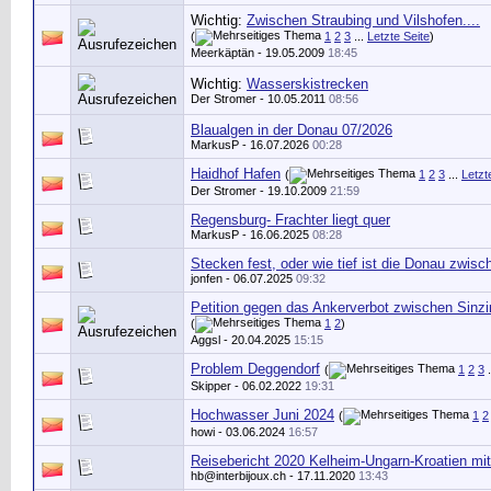
Wichtig:
Zwischen Straubing und Vilshofen....
(
1
2
3
...
Letzte Seite
)
Meerkäptän
- 19.05.2009
18:45
Wichtig:
Wasserskistrecken
Der Stromer
- 10.05.2011
08:56
Blaualgen in der Donau 07/2026
MarkusP
- 16.07.2026
00:28
Haidhof Hafen
(
1
2
3
...
Letzt
Der Stromer
- 19.10.2009
21:59
Regensburg- Frachter liegt quer
MarkusP
- 16.06.2025
08:28
Stecken fest, oder wie tief ist die Donau zwisc
jonfen
- 06.07.2025
09:32
Petition gegen das Ankerverbot zwischen Sinzi
(
1
2
)
Aggsl
- 20.04.2025
15:15
Problem Deggendorf
(
1
2
3
.
Skipper
- 06.02.2022
19:31
Hochwasser Juni 2024
(
1
2
howi
- 03.06.2024
16:57
Reisebericht 2020 Kelheim-Ungarn-Kroatien mi
hb@interbijoux.ch
- 17.11.2020
13:43