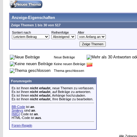
Anzeige-Eigenschaften
Zeige Themen 1 bis 30 von 517
Sortiert nach
Reihenfolge
Alter
Neue Beiträge
Keine neuen Beiträge
Thema geschlossen
Forumregeln
Es ist Ihnen
nicht erlaubt
, neue Themen zu verfassen.
Es ist Ihnen
nicht erlaubt
, auf Beiträge zu antworten.
Es ist Ihnen
nicht erlaubt
, Anhänge hochzuladen.
Es ist Ihnen
nicht erlaubt
, Ihre Beiträge zu bearbeiten.
BB-Code
ist
an
.
Smileys
sind
an
.
[IMG]
Code ist
an
.
HTML-Code ist
aus
.
Foren-Regeln
Alle Zeitang