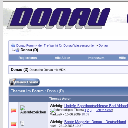
Donau Forum - der Treffpunkt für Donau Wassersportler
>
Donau
Donau (D)
Registrieren
Alle Alben
Impressum
Hilfe
Donau (D)
Deutsche Donau mit MDK
Themen im Forum
: Donau (D)
Thema
/
Autor
Wichtig:
Untiefe Sportbootschleuse Bad Abbac
(
1
2
3
...
Letzte Seite
)
MarkusP
- 15.06.2009
10:09
Wichtig:
Boote Magazin: Donau - Deutschland
howi
- 24.10.2018
10:37