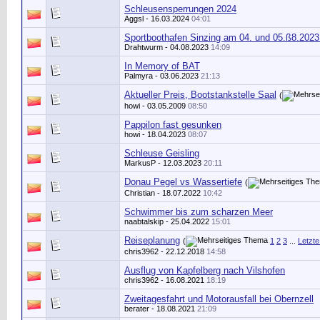
Schleusensperrungen 2024
Aggsl
- 16.03.2024
04:01
Sportboothafen Sinzing am 04. und 05.ß8.2023
Drahtwurm
- 04.08.2023
14:09
In Memory of BAT
Palmyra
- 03.06.2023
21:13
Aktueller Preis, Bootstankstelle Saal
(
howi
- 03.05.2009
08:50
Pappilon fast gesunken
howi
- 18.04.2023
08:07
Schleuse Geisling
MarkusP
- 12.03.2023
20:11
Donau Pegel vs Wassertiefe
(
Christian
- 18.07.2022
10:42
Schwimmer bis zum scharzen Meer
naabtalskip
- 25.04.2022
15:01
Reiseplanung
(
1
2
3
...
Letzte
chris3962
- 22.12.2018
14:58
Ausflug von Kapfelberg nach Vilshofen
chris3962
- 16.08.2021
18:19
Zweitagesfahrt und Motorausfall bei Obernzell
berater
- 18.08.2021
21:09