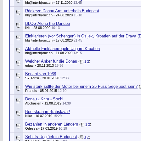
hb@interbijoux.ch
- 17.11.2020
13:45
Ráckeve Donau Arm unterhalb Budapest
hb@interbijoux.ch
- 24.08.2020
15:18
BLOG Along the Danube
lizb
- 28.08.2020
10:13
Einklarieren (vor Schengen) in Osijek, Kroatien auf der Drava (
hb@interbijoux.ch
- 17.08.2020
21:45
Aktuelle Einklarierregeln Ungarn-Kroatien
hb@interbijoux.ch
- 11.08.2020
13:15
Welcher Anker für die Donau
(
1
2
)
edgar
- 20.11.2013
15:36
Bericht von 1968
SY Tertia
- 20.01.2020
12:38
Wie stark sollte der Motor bei einem 25 Fuss Segelboot sein?
(
Francis - 05.01.2015
12:10
Donau - Krim - Sochi
Abchasien
- 12.08.2019
14:39
Bootskran in Bratislava?
Niko
- 16.07.2019
15:29
Bezahlen in anderen Ländern
(
1
2
)
Odessa - 17.03.2019
10:19
Schiffs Unglück in Budapest
(
1
2
)