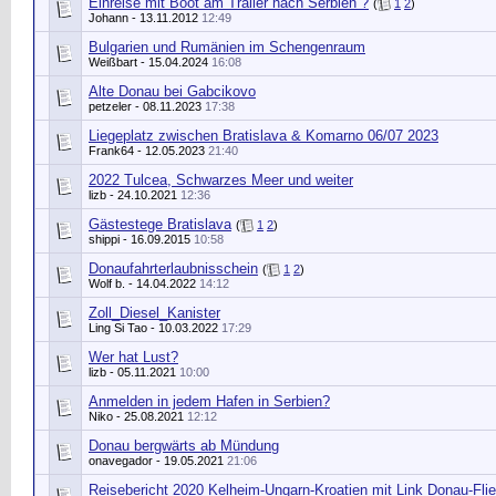
Einreise mit Boot am Trailer nach Serbien ?
(
1
2
)
Johann
- 13.11.2012
12:49
Bulgarien und Rumänien im Schengenraum
Weißbart
- 15.04.2024
16:08
Alte Donau bei Gabcikovo
petzeler
- 08.11.2023
17:38
Liegeplatz zwischen Bratislava & Komarno 06/07 2023
Frank64
- 12.05.2023
21:40
2022 Tulcea, Schwarzes Meer und weiter
lizb
- 24.10.2021
12:36
Gästestege Bratislava
(
1
2
)
shippi
- 16.09.2015
10:58
Donaufahrterlaubnisschein
(
1
2
)
Wolf b.
- 14.04.2022
14:12
Zoll_Diesel_Kanister
Ling Si Tao
- 10.03.2022
17:29
Wer hat Lust?
lizb
- 05.11.2021
10:00
Anmelden in jedem Hafen in Serbien?
Niko
- 25.08.2021
12:12
Donau bergwärts ab Mündung
onavegador
- 19.05.2021
21:06
Reisebericht 2020 Kelheim-Ungarn-Kroatien mit Link Donau-Fli