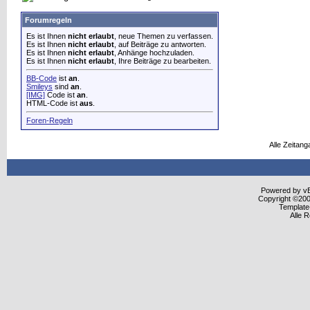
Forumregeln
Es ist Ihnen
nicht erlaubt
, neue Themen zu verfassen.
Es ist Ihnen
nicht erlaubt
, auf Beiträge zu antworten.
Es ist Ihnen
nicht erlaubt
, Anhänge hochzuladen.
Es ist Ihnen
nicht erlaubt
, Ihre Beiträge zu bearbeiten.
BB-Code
ist
an
.
Smileys
sind
an
.
[IMG]
Code ist
an
.
HTML-Code ist
aus
.
Foren-Regeln
Alle Zeitang
Powered by vBu
Copyright ©2000
Template
Alle 