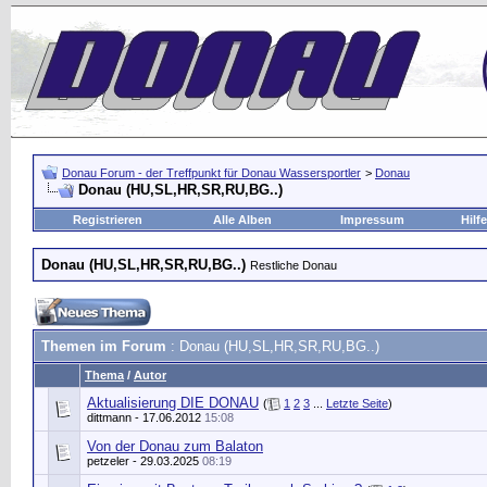
Donau Forum - der Treffpunkt für Donau Wassersportler
>
Donau
Donau (HU,SL,HR,SR,RU,BG..)
Registrieren
Alle Alben
Impressum
Hilfe
Donau (HU,SL,HR,SR,RU,BG..)
Restliche Donau
Themen im Forum
: Donau (HU,SL,HR,SR,RU,BG..)
Thema
/
Autor
Aktualisierung DIE DONAU
(
1
2
3
...
Letzte Seite
)
dittmann
- 17.06.2012
15:08
Von der Donau zum Balaton
petzeler
- 29.03.2025
08:19