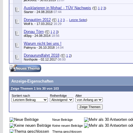
jack0602
- 30.05.2019
13:07
Ausklarieren in Mohać - TÜV Nachweis
(
1
2
3
)
Starter
- 24.08.2018
07:44
Donautörn 2012
(
1
2
3
...
Letzte Seite
)
Wolf b.
- 17.03.2012
16:29
Donau Törn
(
1
2
3
)
dl3pg - 24.08.2014
18:56
Warum nicht bei uns !
Palmyra
- 26.10.2018
14:04
Donaurundfahrt 2018
(
1
2
)
Northpole
- 02.12.2017
08:00
Anzeige-Eigenschaften
Zeige Themen 1 bis 30 von 103
Sortiert nach
Reihenfolge
Alter
Neue Beiträge
Keine neuen Beiträge
Thema geschlossen