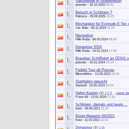
Saisonende in Stopfenreuth
petzeler
- 30.10.2025
08:41
Besuch in Schlögen ?
Palmyra
- 26.09.2025
16:25
Mechaniker für Evinrude E-Tec 
Cpt. Balu
- 05.11.2024
11:23
Navigation
Hille Roda
- 06.05.2024
06:30
Donautour 2024
Hille Roda
- 16.01.2024
17:09
Brandner Schifffahrt an DDSG v
petzeler
- 10.01.2024
15:24
Paddel Tour ab Passau
BikeraftMuc
- 13.06.2023
12:41
Starthafen gesucht
Seewolf
- 23.05.2023
20:54
Hafen Kasten
(
1
2
3
...
Letzte Se
Franz 65
- 13.01.2020
17:55
Schlögen, damals und heute....
howi
- 09.08.2021
11:20
Boote Magazin 04/2021
howi
- 11.03.2021
11:52
Donautour
(
1
2
)