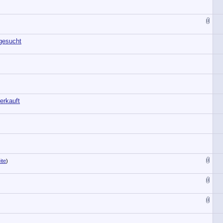
gesucht
erkauft
ite
)