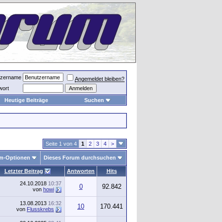
tzername
Angemeldet bleiben?
wort
Heutige Beiträge
Suchen
Seite 1 von 4
1
2
3
4
>
m-Optionen
Dieses Forum durchsuchen
Letzter Beitrag
Antworten
Hits
24.10.2018
10:37
0
92.842
von
howi
13.08.2013
16:32
10
170.441
von
Flusskrebs