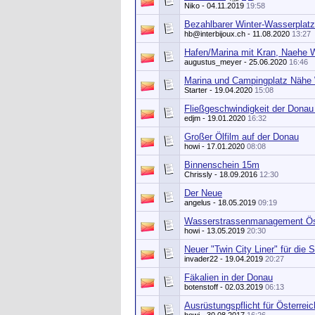
Niko
- 04.11.2019
19:58
Bezahlbarer Winter-Wasserplatz 
hb@interbijoux.ch
- 11.08.2020
13:27
Hafen/Marina mit Kran, Naehe 
augustus_meyer
- 25.06.2020
16:46
Marina und Campingplatz Nähe
Starter
- 19.04.2020
15:08
Fließgeschwindigkeit der Donau 
edjm
- 19.01.2020
16:32
Großer Ölfilm auf der Donau
howi
- 17.01.2020
08:08
Binnenschein 15m
Chrissly
- 18.09.2016
12:30
Der Neue
angelus
- 18.05.2019
09:19
Wasserstrassenmanagement Ös
howi
- 13.05.2019
20:30
Neuer "Twin City Liner" für die 
invader22
- 19.04.2019
20:27
Fäkalien in der Donau
botenstoff
- 02.03.2019
06:13
Ausrüstungspflicht für Österreic