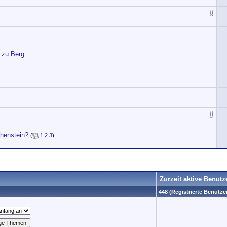
 zu Berg
chenstein?
(
1
2
3
)
Zurzeit aktive Benutz
448 (Registrierte Benutzer