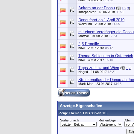
howi
- 30.08.2017
16:26
Ankern an der Donau
(
1
2
3
)
sharpsolver
- 18.06.2018
08:51
Donaufahrt ab 1.April 2019
Wolfhund
- 28.08.2018
14:55
mit einem Verdränger die Donau
MarWe
- 01.08.2018
12:23
2,6 Promille..........
howi
- 20.07.2018
08:12
Thema Schleusen in Österreich
howi
- 30.08.2017
16:15
Tipps zu Linz und Wien
(
1
2
)
Hagrid
- 11.08.2017
18:21
Streckenatlas der Donau ab Jo
Mark-Man
- 23.04.2017
13:15
Anzeige-Eigenschaften
Zeige Themen 1 bis 30 von 115
Sortiert nach
Reihenfolge
Alter