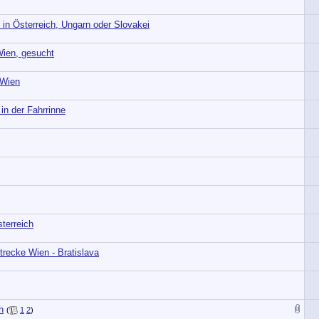
in Österreich, Ungarn oder Slovakei
Wien, gesucht
 Wien
in der Fahrrinne
terreich
Strecke Wien - Bratislava
h
(
1
2
)