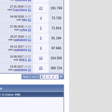
27.01.2019
23:00
22
191.769
von
FranzXaver
04.09.2018
11:47
4
73.728
von
Niko
27.08.2018
14:18
5
71.814
von
Lothar
26.07.2018
11:31
5
81.194
von
naabtalskip
04.12.2017
11:04
6
97.666
von
naabtalskip
15.08.2017
12:37
10
154.505
von
Wolf b.
14.05.2017
16:20
25
300.724
von
naabtalskip
Seite 1 von 4
1
2
3
4
>
er
: 0, Gäste: 448)