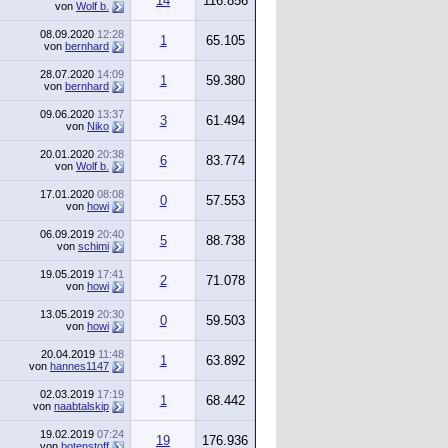
14
116.856
von
Wolf b.
08.09.2020
12:28
1
65.105
von
bernhard
28.07.2020
14:09
1
59.380
von
bernhard
09.06.2020
13:37
3
61.494
von
Niko
20.01.2020
20:38
6
83.774
von
Wolf b.
17.01.2020
08:08
0
57.553
von
howi
06.09.2019
20:40
5
88.738
von
schimi
19.05.2019
17:41
2
71.078
von
howi
13.05.2019
20:30
0
59.503
von
howi
20.04.2019
11:48
1
63.892
von
hannes1147
02.03.2019
17:19
1
68.442
von
naabtalskip
19.02.2019
07:24
19
176.936
von
botenstoff