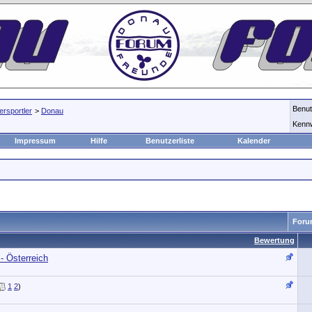
Benu
rsportler
>
Donau
Kenn
Impressum
Hilfe
Benutzerliste
Kalender
Foru
Bewertung
- Österreich
1
2
)