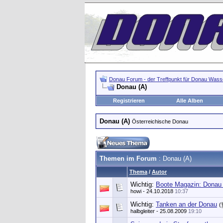
Donau Forum - der Treffpunkt für Donau Wasse
Donau (A)
Registrieren
Alle Alben
Donau (A)
Österreichische Donau
Themen im Forum
: Donau (A)
Thema
/
Autor
Wichtig:
Boote Magazin: Donau 
howi
- 24.10.2018
10:37
Wichtig:
Tanken an der Donau
(
halbgleiter
- 25.08.2009
19:10