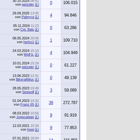
30.10.2025
08:41
0
106.015
von
petzeler
29.09.2025
13:45
4
94.846
von
Palmyra
05.11.2024
11:23
0
63.286
von
Cpt. Balu
06.05.2024
20:06
1
109.710
von
herko1
24.03.2024
15:10
4
104.949
von
Wolf b.
10.01.2024
15:24
0
61.227
von
petzeler
13.06.2023
12:41
0
49.139
von
BikeraftMuc
28.05.2023
19:49
3
59.089
von
Seewolf
01.04.2023
14:32
38
272.787
von
Franz 65
08.03.2022
10:56
9
91.919
von
Jugocaptan
12.03.2021
10:34
9
77.853
von
howi
07.01.2021
18:04