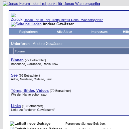
Donau Forum - der Treffpunkt für Donau Wassersportler
Andere Gewässer
Registrieren
Alle Alben
Impressum
Hilf
Unterforen
: Andere Gewässer
Forum
Binnen
(77 Betrachter)
Bodensee, Gardasee, Rhein, usw.
See
(66 Betrachter)
Adria, Nordsee, Ostsee, usw.
Törns, Bilder, Videos
(79 Betrachter)
Wie der Name schon sagt
Links
(13 Betrachter)
Links zu "anderen Gewässern"
Forum enthält neue Beiträge.