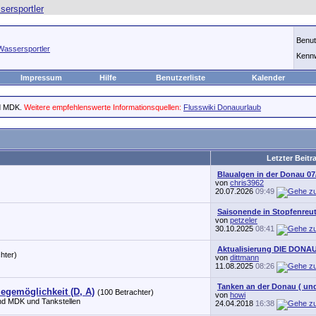
Benu
Wassersportler
Kenn
Impressum
Hilfe
Benutzerliste
Kalender
nd MDK.
Weitere empfehlenswerte Informationsquellen:
Flusswiki
Donauurlaub
Letzter Beitr
Blaualgen in der Donau 07
von
chris3962
20.07.2026
09:49
Saisonende in Stopfenreu
von
petzeler
30.10.2025
08:41
Aktualisierung DIE DONA
hter)
von
dittmann
11.08.2025
08:26
Tanken an der Donau ( un
legemöglichkeit (D, A)
(100 Betrachter)
von
howi
nd MDK und Tankstellen
24.04.2018
16:38