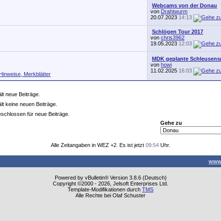
Webcams von der Donau
von
Drahtwurm
20.07.2023
14:13
Schlögen Tour 2017
von
chris3962
19.05.2023
12:03
MDK geplante Schleusens
von
howi
11.02.2025
16:03
Hinweise, Merkblätter
t neue Beiträge.
t keine neuen Beiträge.
schlossen für neue Beiträge.
Gehe zu
Alle Zeitangaben in WEZ +2. Es ist jetzt
09:54
Uhr.
www
Powered by vBulletin® Version 3.8.6 (Deutsch)
Copyright ©2000 - 2026, Jelsoft Enterprises Ltd.
Template-Modifikationen durch
TMS
Alle Rechte bei Olaf Schuster