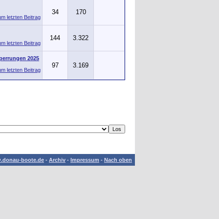
34
170
144
3.322
perrungen 2025
97
3.169
.donau-boote.de
-
Archiv
-
Impressum
-
Nach oben