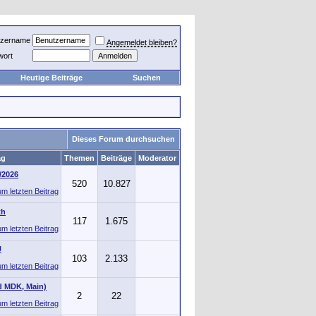
tzername
Angemeldet bleiben?
wort
Heutige Beiträge
Suchen
Dieses Forum durchsuchen
ag
Themen
Beiträge
Moderator
/2026
520
10.827
th
117
1.675
U
103
2.133
d MDK, Main)
2
22