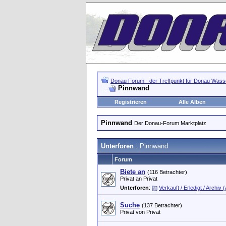
Donau Forum - der Treffpunkt für Donau Wasse
Pinnwand
Registrieren
Alle Alben
Pinnwand
Der Donau-Forum Marktplatz
Unterforen
: Pinnwand
Forum
Biete an
(116 Betrachter)
Privat an Privat
Unterforen
:
Verkauft / Erledigt / Archiv (
Suche
(137 Betrachter)
Privat von Privat