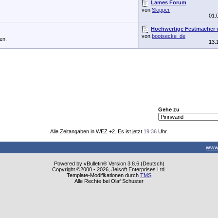
Lames Forum
von
Skipper
01.
Hochwertige Festmacher vo
von
bootsecke_de
en.
13.
Gehe zu
Alle Zeitangaben in WEZ +2. Es ist jetzt
19:36
Uhr.
www
Powered by vBulletin® Version 3.8.6 (Deutsch)
Copyright ©2000 - 2026, Jelsoft Enterprises Ltd.
Template-Modifikationen durch
TMS
Alle Rechte bei Olaf Schuster