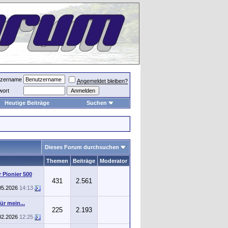
tzername
Angemeldet bleiben?
wort
Heutige Beiträge
Suchen
Dieses Forum durchsuchen
g
Themen
Beiträge
Moderator
 Pionier 500
431
2.561
05.2026
14:13
r mein...
225
2.193
02.2026
12:25