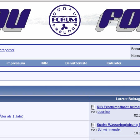
Benu
rsportler
Kenn
Impressum
Hilfe
Benutzerliste
Kalender
Letzter Beitra
RIB Festrumpfboot Arimar
von
courtino
02.
Älter als 1 Jahr)
Suche Wasserbegleitung fü
von
Schwimmender
10.