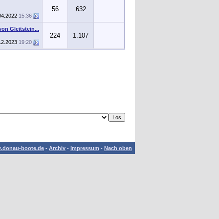
56
632
04.2022
15:36
n Gleitstein...
224
1.107
12.2023
19:20
.donau-boote.de
-
Archiv
-
Impressum
-
Nach oben