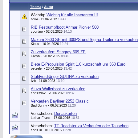
Thema
/
Autor
Wichtig:
Wichtig für alle Inserenten !!!
howi
- 11.04.2012
19:47
RIB Festrumpfboot Arimar Pionier 500
courtino
- 02.05.2026
14:13
Maxum 2500 SE mit 300PS und Sigma Trailer zu verkaufen
Klaus
- 16.04.2026
12:24
Zu verkaufen: Stingray 609 ZP
Freshi
- 20.02.2025
09:49
Biete E-Propulsion Spirit 1.0 kurzschaft um 350 Euro
petzeler
- 23.04.2025
13:42
Stahlverdränger SULINA zu verkaufen
lizb
- 11.09.2023
13:10
Aluva Wallerboot zu verkaufen
chris3962
- 20.06.2023
09:37
Verkaufen Bayliner 2252 Classic
Bad Bunny
- 06.02.2023
11:20
Verschoben:
Donaukarten
Lothar-Franz - 17.08.2015
10:51
Verschoben:
TT Roadster zu Verkaufen oder Tauschen
chris-in
- 01.07.2015
12:28