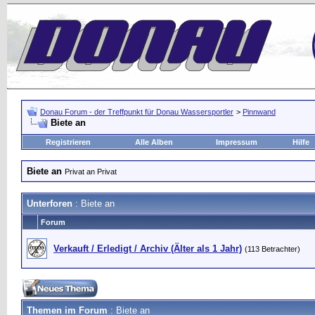
Donau Forum - der Treffpunkt für Donau Wassersportler
>
Pinnwand
Biete an
Registrieren
Alle Alben
Impressum
Hilfe
Biete an
Privat an Privat
Unterforen
: Biete an
Forum
Verkauft / Erledigt / Archiv (Älter als 1 Jahr)
(113 Betrachter)
Themen im Forum
: Biete an