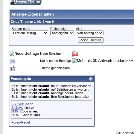
Anzeige-Eigenschaften
Zeige Themen 1 bis 9 von 9
Sortiert nach
Reihenfolge
Alter
Neue Beiträge
Keine neuen Beiträge
Thema geschlossen
Forumregeln
Es ist Ihnen
nicht erlaubt
, neue Themen zu verfassen.
Es ist Ihnen
nicht erlaubt
, auf Beiträge zu antworten.
Es ist Ihnen
nicht erlaubt
, Anhänge hochzuladen.
Es ist Ihnen
nicht erlaubt
, Ihre Beiträge zu bearbeiten.
BB-Code
ist
an
.
Smileys
sind
an
.
[IMG]
Code ist
an
.
HTML-Code ist
aus
.
Foren-Regeln
Alle Zeitang