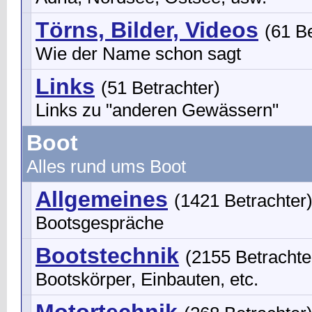
Törns, Bilder, Videos
(61 B
Wie der Name schon sagt
Links
(51 Betrachter)
Links zu "anderen Gewässern"
Boot
Alles rund ums Boot
Allgemeines
(1421 Betrachter
Bootsgespräche
Bootstechnik
(2155 Betrachte
Bootskörper, Einbauten, etc.