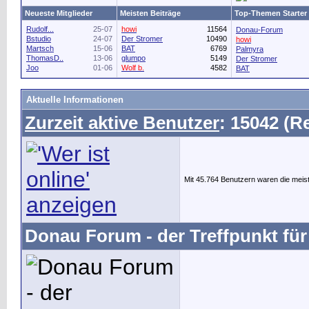
Neueste Mitglieder
Meisten Beiträge
Top-Themen Starter
Rudolf...
25-07
howi
11564
Donau-Forum
Bstudio
24-07
Der Stromer
10490
howi
Martsch
15-06
BAT
6769
Palmyra
ThomasD..
13-06
glumpo
5149
Der Stromer
Joo
01-06
Wolf b.
4582
BAT
Aktuelle Informationen
Zurzeit aktive Benutzer
: 15042 (R
Mit 45.764 Benutzern waren die meist
Donau Forum - der Treffpunkt für