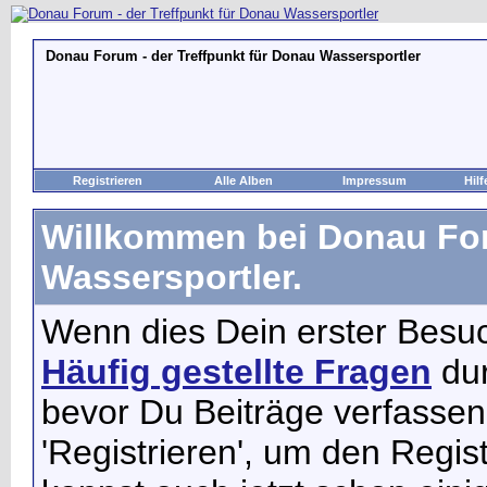
Donau Forum - der Treffpunkt für Donau Wassersportler
Registrieren
Alle Alben
Impressum
Hilf
Willkommen bei Donau For
Wassersportler.
Wenn dies Dein erster Besuch 
Häufig gestellte Fragen
dur
bevor Du Beiträge verfassen
'Registrieren', um den Regis