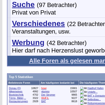
Suche
(97 Betrachter)
Privat von Privat
Verschiedenes
(22 Betrachter
Veranstaltungen, usw.
Werbung
(42 Betrachter)
Hier darf nach Herzenslust gewor
Alle Foren als gelesen mar
Top 5 Statistiken
Beliebteste Foren
Am häufigsten bedankt bei
Die häufigsten The
Donau (D)
10827
howi
15901
Haidhof Hafen
Allgemeines
4992
glumpo
10507
Untiefe...
Bootstechnik
4702
Der Stromer
9865
BAT´s Donauto
Törns, Bilder,...
3322
Wolf b.
9227
Selbstbau...
Restaurierungen
2928
BAT
8618
Rettungswesten.