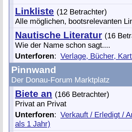
Linkliste
(12 Betrachter)
Alle möglichen, bootsrelevanten Li
Nautische Literatur
(16 Betr
Wie der Name schon sagt....
Unterforen
:
Verlage, Bücher, Kar
Pinnwand
Der Donau-Forum Marktplatz
Biete an
(166 Betrachter)
Privat an Privat
Unterforen
:
Verkauft / Erledigt / A
als 1 Jahr)