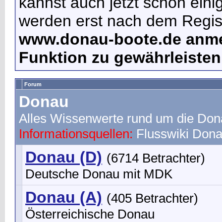
kannst auch jetzt schon ein
werden erst nach dem Regist
www.donau-boote.de anme
Funktion zu gewährleisten
Forum
Donau
Alles Wissenwerte rund um die Do
Informationsquellen:
Flusswiki
Dona
Donau (D)
(6714 Betrachter)
Deutsche Donau mit MDK
Donau (A)
(405 Betrachter)
Österreichische Donau