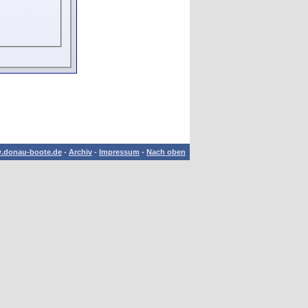
.donau-boote.de
-
Archiv
-
Impressum
-
Nach oben