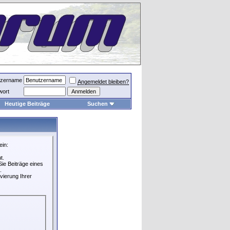
tzername
Angemeldet bleiben?
wort
Heutige Beiträge
Suchen
ein:
t.
ie Beiträge eines
.
vierung Ihrer