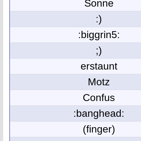
Sonne
:)
:biggrin5:
;)
erstaunt
Motz
Confus
:banghead:
(finger)