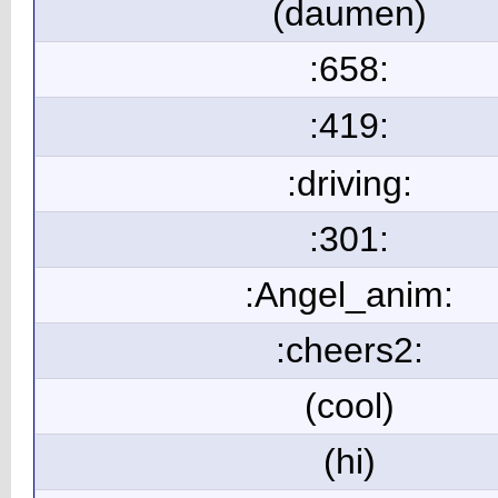
(daumen)
:658:
:419:
:driving:
:301:
:Angel_anim:
:cheers2:
(cool)
(hi)