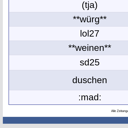
(tja)
**würg**
lol27
**weinen**
sd25
duschen
:mad:
Alle Zeitang