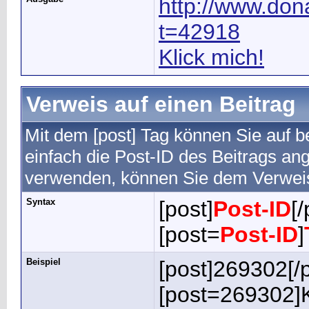
http://www.do
t=42918
Klick mich!
Verweis auf einen Beitrag
Mit dem [post] Tag können Sie auf 
einfach die Post-ID des Beitrags a
verwenden, können Sie dem Verwei
Syntax
[post]
Post-ID
[/
[post=
Post-ID
]
Beispiel
[post]269302[/p
[post=269302]Kl