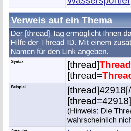
Wassersportler
Verweis auf ein Thema
Der [thread] Tag ermöglicht Ihnen 
Hilfe der Thread-ID. Mit einem zus
Namen für den Link angeben.
Syntax
[thread]
Thread
[thread=
Threa
Beispiel
[thread]42918[/
[thread=42918]K
(Hinweis: Die Threa
wahrscheinlich nic
Ausgabe