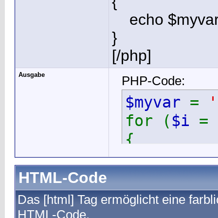
{
echo $myvar .
}
[/php]
Ausgabe
PHP-Code:
$myvar
=
'
for (
$i
=
{
echo
}
HTML-Code
Das [html] Tag ermöglicht eine farb
HTML-Code.