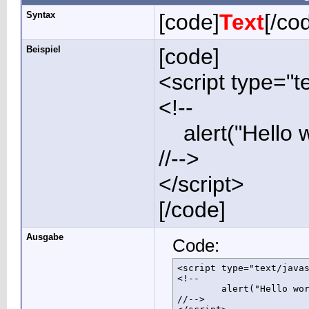
Syntax
[code]
Text
[/co
Beispiel
[code]
<script type="t
<!--
alert("Hello w
//-->
</script>
[/code]
Ausgabe
Code:
<script type="text/javas
<!--

	alert("Hello world!");

//-->
