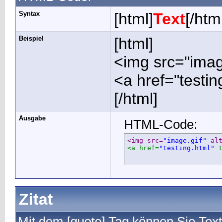
Syntax
[html]
Text
[/htm
Beispiel
[html]
<img src="image
<a href="testin
[/html]
Ausgabe
HTML-Code:
<img src=
"image.gif"
 al
<a href=
"testing.html"
 
Zitat
Mit dem [quote] Tag können Sie Text