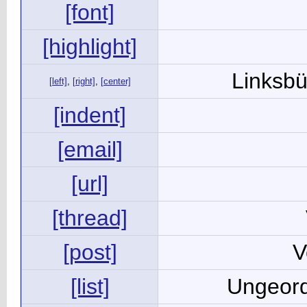
[font]
[highlight]
Linksbü
[left]
,
[right]
,
[center]
[indent]
[email]
[url]
[thread]
[post]
V
[list]
Ungeord