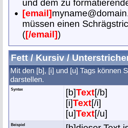
und dem zu formatierende
[email]
myname@domain
müssen einen Schrägstr
(
[/email]
)
Fett / Kursiv / Unterstriche
Mit den [b], [i] und [u] Tags können S
darstellen.
Syntax
[b]
Text
[/b]
[i]
Text
[/i]
[u]
Text
[/u]
Beispiel
[b]dieser Text is