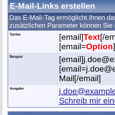
E-Mail-Links erstellen
Das E-Mail-Tag ermöglicht Ihnen da
zusätzlichen Parameter können Sie
Syntax
[email]
Text
[/em
[email=
Option
Beispiel
[email]j.doe@e
[email=j.doe@e
Mail[/email]
Ausgabe
j.doe@exampl
Schreib mir ein