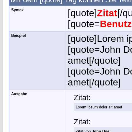
Syntax
[quote]
Zitat
[/q
[quote=
Benut
Beispiel
[quote]Lorem i
[quote=John Do
amet[/quote]
[quote=John Do
amet[/quote]
Ausgabe
Zitat:
Lorem ipsum dolor sit amet
Zitat:
Zitat von
John Doe