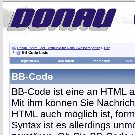
Donau Forum - der Treffpunkt für Donau Wassersportler
>
Hilfe
BB-Code Liste
Registrieren
Alle Alben
Impressum
Hilfe
BB-Code
BB-Code ist eine an HTML 
Mit ihm können Sie Nachricht
HTML auch möglich ist, form
Syntax ist es allerdings unm