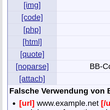
[img]
[code]
[php]
[html]
[quote]
[noparse]
BB-C
[attach]
Falsche Verwendung von 
[url]
www.example.net
[/u