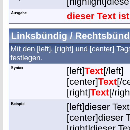
[highlight]diese
Ausgabe
dieser Text i
Linksbündig / Rechtsbündig
Mit den [left], [right] und [center] 
festlegen.
Syntax
[left]
Text
[/left]
[center]
Text
[/c
[right]
Text
[/righ
Beispiel
[left]dieser Text
[center]dieser T
[right]dieser Te