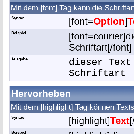
Mit dem [font] Tag kann die Schrifta
Syntax
[font=
Option
]
T
Beispiel
[font=courier]d
Schriftart[/font]
Ausgabe
dieser Text
Schriftart
Hervorheben
Mit dem [highlight] Tag können Tex
Syntax
[highlight]
Text
[
Beispiel