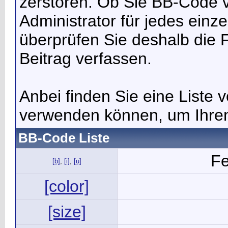
zerstören. Ob Sie BB-Code 
Administrator für jedes ein
überprüfen Sie deshalb die 
Beitrag verfassen.
Anbei finden Sie eine Liste
verwenden können, um Ihren 
BB-Code Liste
Fe
[b]
,
[i]
,
[u]
[color]
[size]