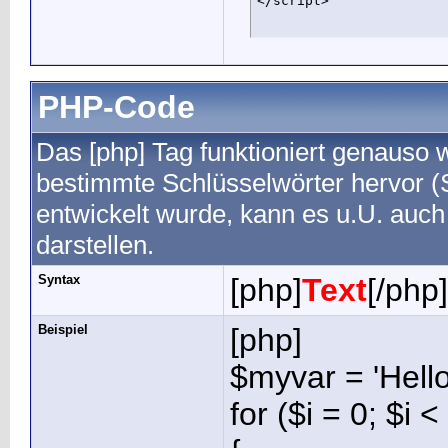
</script>
PHP-Code
Das [php] Tag funktioniert genauso w
bestimmte Schlüsselwörter hervor (
entwickelt wurde, kann es u.U. auc
darstellen.
Syntax
[php]
Text
[/php]
Beispiel
[php]
$myvar = 'Hello
for ($
i = 0; $i <