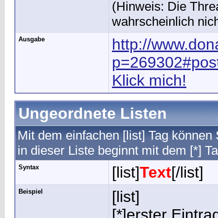
(Hinweis: Die Threa
wahrscheinlich nic
Ausgabe
http://www.do
p=269302#pos
Klick mich!
Ungeordnete Listen
Mit dem einfachen [list] Tag können 
in dieser Liste beginnt mit dem [*] Ta
Syntax
[list]
Text
[/list]
Beispiel
[list]
[*]erster Eintra