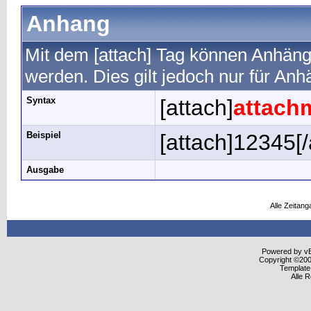
Anhang
Mit dem [attach] Tag können Anhänge 
werden. Dies gilt jedoch nur für An
Syntax
[attach]
attach
Beispiel
[attach]12345[/
Ausgabe
Alle Zeitang
Powered by vBu
Copyright ©2000
Template
Alle 