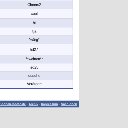
Cheers2
cool
hi
tja
*würg*
lol27
**weinen**
sd25
dusche
Verärgert
.donau-boote.de
-
Archiv
-
Impressum
-
Nach oben