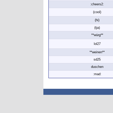
:cheers2:
(cool)
(hi)
(tja)
**würg**
lol27
**weinen**
sd25
duschen
:mad: