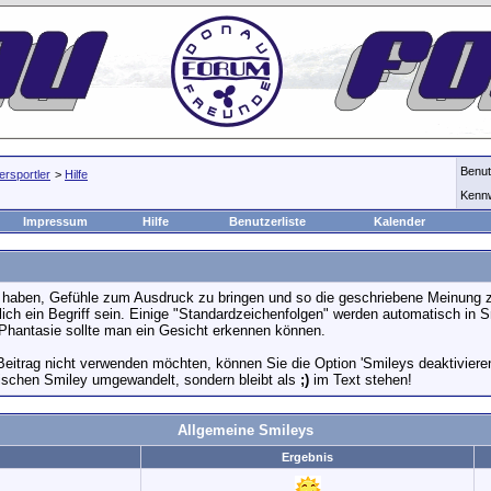
Benu
rsportler
>
Hilfe
Kenn
Impressum
Hilfe
Benutzerliste
Kalender
n haben, Gefühle zum Ausdruck zu bringen und so die geschriebene Meinung z
lich ein Begriff sein. Einige "Standardzeichenfolgen" werden automatisch in
 Phantasie sollte man ein Gesicht erkennen können.
 Beitrag nicht verwenden möchten, können Sie die Option 'Smileys deaktiviere
fischen Smiley umgewandelt, sondern bleibt als
;)
im Text stehen!
Allgemeine Smileys
Ergebnis