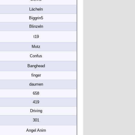
Lächeln
Biggrin5
Blinzeln
t19
Motz
Confus
Banghead
finger
daumen
658
419
Driving
301
Angel Anim