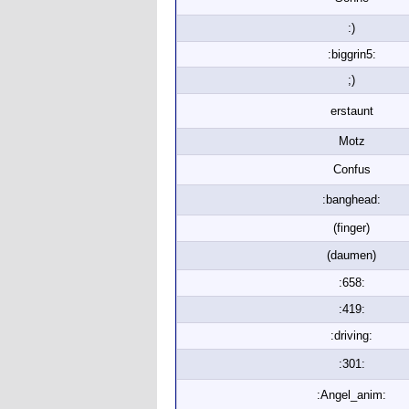
:)
:biggrin5:
;)
erstaunt
Motz
Confus
:banghead:
(finger)
(daumen)
:658:
:419:
:driving:
:301:
:Angel_anim: