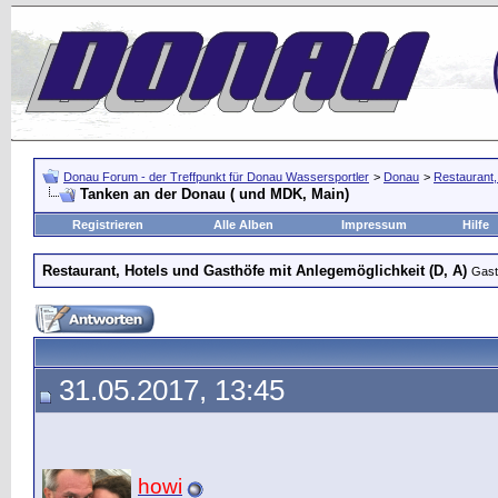
Donau Forum - der Treffpunkt für Donau Wassersportler
>
Donau
>
Restaurant,
Tanken an der Donau ( und MDK, Main)
Registrieren
Alle Alben
Impressum
Hilfe
Restaurant, Hotels und Gasthöfe mit Anlegemöglichkeit (D, A)
Gast
31.05.2017, 13:45
howi