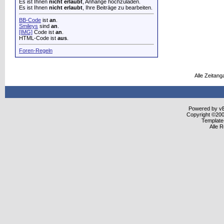
Es ist Ihnen
nicht erlaubt
, Anhänge hochzuladen.
Es ist Ihnen
nicht erlaubt
, Ihre Beiträge zu bearbeiten.
BB-Code
ist
an
.
Smileys
sind
an
.
[IMG]
Code ist
an
.
HTML-Code ist
aus
.
Foren-Regeln
Alle Zeitang
Powered by vBu
Copyright ©2000
Template
Alle 