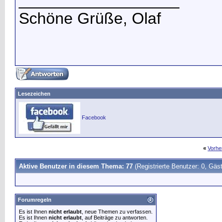
__________________
Schöne Grüße, Olaf
Lesezeichen
Facebook
«
Vorhe
Aktive Benutzer in diesem Thema: 77
(Registrierte Benutzer: 0, Gäst
Forumregeln
Es ist Ihnen
nicht erlaubt
, neue Themen zu verfassen.
Es ist Ihnen
nicht erlaubt
, auf Beiträge zu antworten.