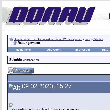
Donau Forum - der Treffpunkt für Donau Wassersportler
>
Boot
>
Zubehör
Rettungsweste
Registrieren
Alle Alben
Impressum
Hilfe
Zubehör
Anhänger, etc
09.02.2020, 15:27
Franz 65