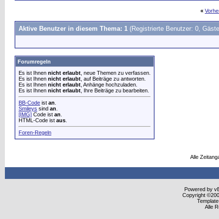
«
Vorhe
Aktive Benutzer in diesem Thema: 1
(Registrierte Benutzer: 0, Gäste
Forumregeln
Es ist Ihnen
nicht erlaubt
, neue Themen zu verfassen.
Es ist Ihnen
nicht erlaubt
, auf Beiträge zu antworten.
Es ist Ihnen
nicht erlaubt
, Anhänge hochzuladen.
Es ist Ihnen
nicht erlaubt
, Ihre Beiträge zu bearbeiten.
BB-Code
ist
an
.
Smileys
sind
an
.
[IMG]
Code ist
an
.
HTML-Code ist
aus
.
Foren-Regeln
Alle Zeitang
Powered by vBu
Copyright ©2000
Template
Alle 