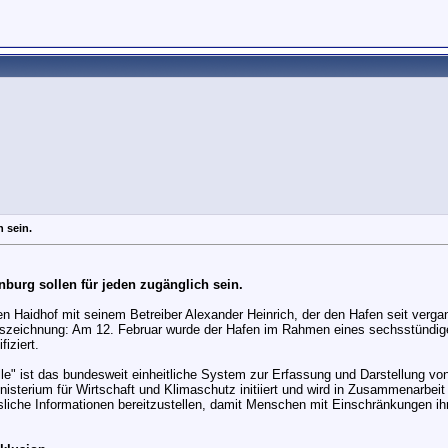
h sein.
nburg sollen für jeden zugänglich sein.
fen Haidhof mit seinem Betreiber Alexander Heinrich, der den Hafen seit verg
n Auszeichnung: Am 12. Februar wurde der Hafen im Rahmen eines sechsstündig
fiziert.
" ist das bundesweit einheitliche System zur Erfassung und Darstellung von 
sterium für Wirtschaft und Klimaschutz initiiert und wird in Zusammenarbeit
ässliche Informationen bereitzustellen, damit Menschen mit Einschränkungen i