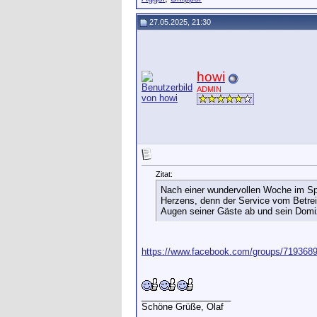
27.05.2025, 21:30
howi
ADMIN
Zitat:
Nach einer wundervollen Woche im Spo
Herzens, denn der Service vom Betreib
Augen seiner Gäste ab und sein Domizi
https://www.facebook.com/groups/719368
__________________
Schöne Grüße, Olaf