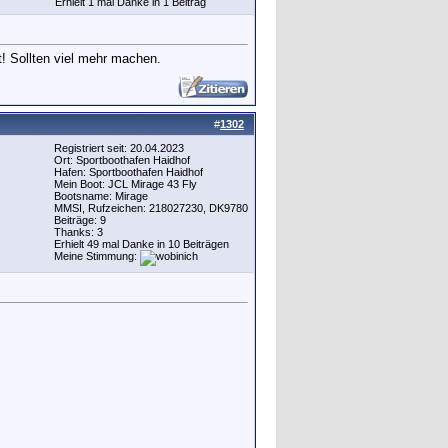
Erhielt 1 mal Danke in 1 Beitrag
t! Sollten viel mehr machen.
#
1302
Registriert seit: 20.04.2023
Ort: Sportboothafen Haidhof
Hafen: Sportboothafen Haidhof
Mein Boot: JCL Mirage 43 Fly
Bootsname: Mirage
MMSI, Rufzeichen: 218027230, DK9780
Beiträge: 9
Thanks: 3
Erhielt 49 mal Danke in 10 Beiträgen
Meine Stimmung: