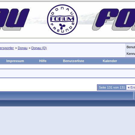
Benu
rsportler
>
Donau
>
Donau (D)
Kenn
Impressum
Hilfe
Benutzerliste
Kalender
Seite 131 von 131
«
Ers