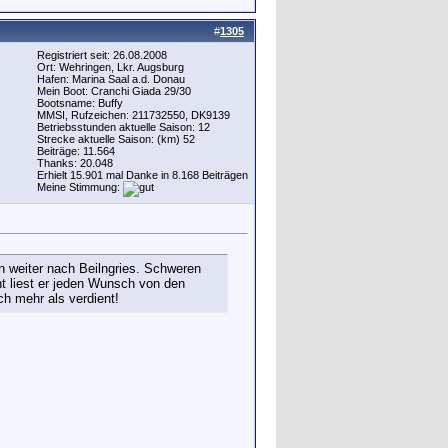
#
1305
Registriert seit: 26.08.2008
Ort: Wehringen, Lkr. Augsburg
Hafen: Marina Saal a.d. Donau
Mein Boot: Cranchi Giada 29/30
Bootsname: Buffy
MMSI, Rufzeichen: 211732550, DK9139
Betriebsstunden aktuelle Saison: 12
Strecke aktuelle Saison: (km) 52
Beiträge: 11.564
Thanks: 20.048
Erhielt 15.901 mal Danke in 8.168 Beiträgen
Meine Stimmung:
 weiter nach Beilngries. Schweren
nt liest er jeden Wunsch von den
ch mehr als verdient!