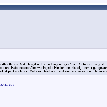
rtboothafen Riedenburg/Haidhof und ringsum ging's im Rentnertempo gestern
er und Hafenmeister Alex war in jeder Hinsicht erstklassig. Immer gut gelau
l ist jetzt auch vom Motoryachtverband zertifiziert/ausgezeichnet. Hat er au
932267453