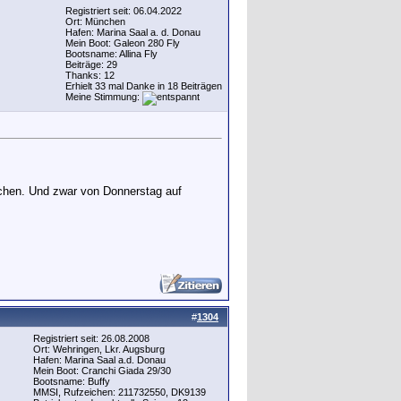
Registriert seit: 06.04.2022
Ort: München
Hafen: Marina Saal a. d. Donau
Mein Boot: Galeon 280 Fly
Bootsname: Allina Fly
Beiträge: 29
Thanks: 12
Erhielt 33 mal Danke in 18 Beiträgen
Meine Stimmung:
achen. Und zwar von Donnerstag auf
#
1304
Registriert seit: 26.08.2008
Ort: Wehringen, Lkr. Augsburg
Hafen: Marina Saal a.d. Donau
Mein Boot: Cranchi Giada 29/30
Bootsname: Buffy
MMSI, Rufzeichen: 211732550, DK9139