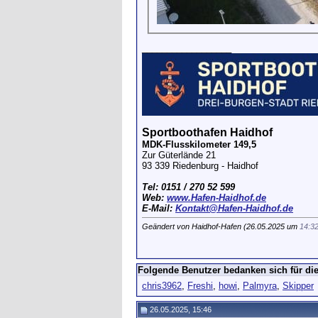
__________________
Sportboothafen Haidhof
MDK-Flusskilometer 149,5
Zur Güterlände 21
93 339 Riedenburg - Haidhof
Tel: 0151 / 270 52 599
Web:
www.Hafen-Haidhof.de
E-Mail:
Kontakt@Hafen-Haidhof.de
Geändert von Haidhof-Hafen (26.05.2025 um
14:3
Folgende Benutzer bedanken sich für die
chris3962
,
Freshi
,
howi
,
Palmyra
,
Skipper
26.05.2025, 15:46