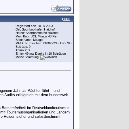
#
1306
Registriert seit: 20.04.2023
Ort: Sportboothafen Haidhof
Hafen: Sportboothafen Haidhof
Mein Boot: JCL Mirage 43 Fly
Bootsname: Mirage
MMSI, Rufzeichen: 218027230, DK9780
Beiträge: 9
Thanks: 3
Erhielt 49 mal Danke in 10 Beiträgen
Meine Stimmung:
angenem Jahr als Pächter führt – und
en Audits erfolgreich mit dem bundesweit
Barrierefreiheit im Deutschlandtourismus.
 mit Tourismusorganisationen und Ländern
hre Reisen sicher und selbstbestimmt