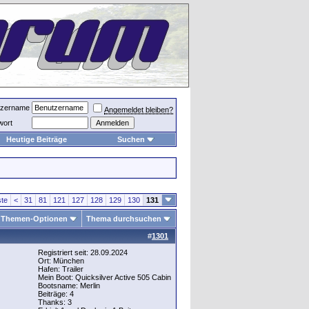
tzername
Angemeldet bleiben?
wort
Heutige Beiträge
Suchen
te
<
31
81
121
127
128
129
130
131
Themen-Optionen
Thema durchsuchen
#
1301
Registriert seit: 28.09.2024
Ort: München
Hafen: Trailer
Mein Boot: Quicksilver Active 505 Cabin
Bootsname: Merlin
Beiträge: 4
Thanks: 3