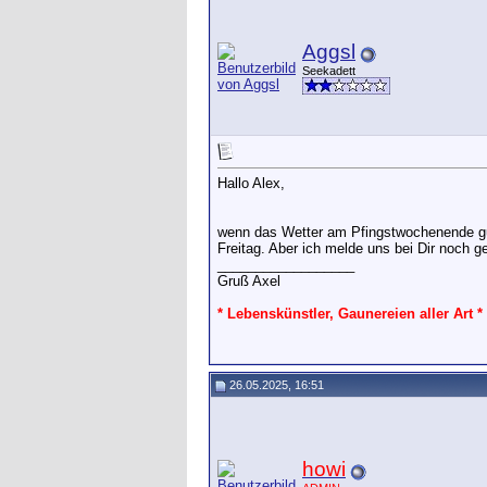
Aggsl
Seekadett
Hallo Alex,
wenn das Wetter am Pfingstwochenende gut 
Freitag. Aber ich melde uns bei Dir noch g
__________________
Gruß Axel
* Lebenskünstler, Gaunereien aller Art *
26.05.2025, 16:51
howi