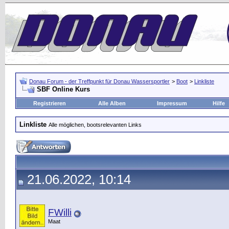
Donau Forum - der Treffpunkt für Donau Wassersportler
>
Boot
>
Linkliste
SBF Online Kurs
Registrieren
Alle Alben
Impressum
Hilfe
Linkliste
Alle möglichen, bootsrelevanten Links
21.06.2022, 10:14
FWilli
Maat