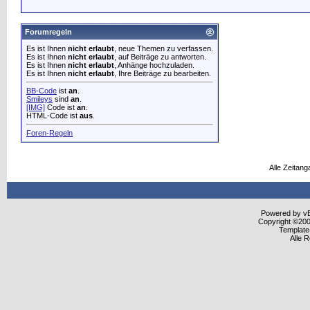
Forumregeln
Es ist Ihnen
nicht erlaubt
, neue Themen zu verfassen.
Es ist Ihnen
nicht erlaubt
, auf Beiträge zu antworten.
Es ist Ihnen
nicht erlaubt
, Anhänge hochzuladen.
Es ist Ihnen
nicht erlaubt
, Ihre Beiträge zu bearbeiten.
BB-Code
ist
an
.
Smileys
sind
an
.
[IMG]
Code ist
an
.
HTML-Code ist
aus
.
Foren-Regeln
Alle Zeitang
Powered by vBu
Copyright ©2000
Template
Alle 