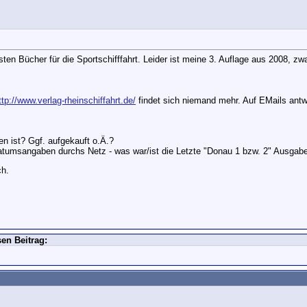
ten Bücher für die Sportschifffahrt. Leider ist meine 3. Auflage aus 2008, zwar
ttp://www.verlag-rheinschiffahrt.de/
findet sich niemand mehr. Auf EMails antw
n ist? Ggf. aufgekauft o.Ä.?
atumsangaben durchs Netz - was war/ist die Letzte "Donau 1 bzw. 2" Ausgab
ch.
en Beitrag: