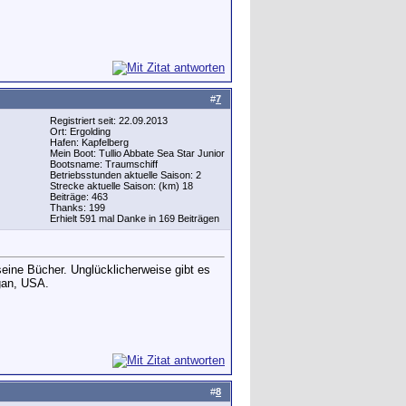
#
7
Registriert seit: 22.09.2013
Ort: Ergolding
Hafen: Kapfelberg
Mein Boot: Tullio Abbate Sea Star Junior
Bootsname: Traumschiff
Betriebsstunden aktuelle Saison: 2
Strecke aktuelle Saison: (km) 18
Beiträge: 463
Thanks: 199
Erhielt 591 mal Danke in 169 Beiträgen
eine Bücher. Unglücklicherweise gibt es
gan, USA.
#
8