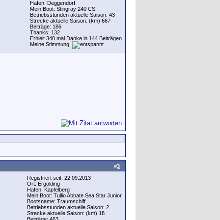
Hafen: Deggendorf
Mein Boot: Stingray 240 CS
Betriebsstunden aktuelle Saison: 43
Strecke aktuelle Saison: (km) 667
Beiträge: 186
Thanks: 132
Erhielt 340 mal Danke in 144 Beiträgen
Meine Stimmung:
#
3
Registriert seit: 22.09.2013
Ort: Ergolding
Hafen: Kapfelberg
Mein Boot: Tullio Abbate Sea Star Junior
Bootsname: Traumschiff
Betriebsstunden aktuelle Saison: 2
Strecke aktuelle Saison: (km) 18
Beiträge: 463