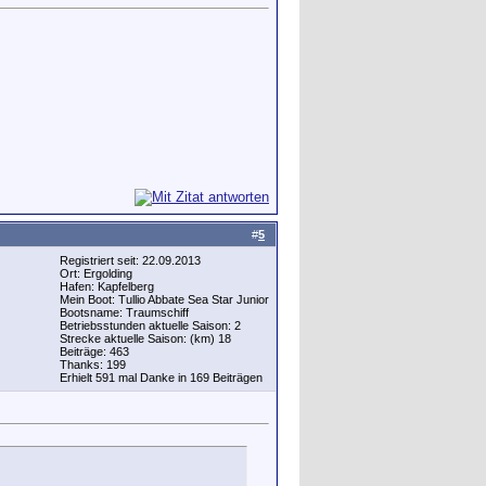
#
5
Registriert seit: 22.09.2013
Ort: Ergolding
Hafen: Kapfelberg
Mein Boot: Tullio Abbate Sea Star Junior
Bootsname: Traumschiff
Betriebsstunden aktuelle Saison: 2
Strecke aktuelle Saison: (km) 18
Beiträge: 463
Thanks: 199
Erhielt 591 mal Danke in 169 Beiträgen