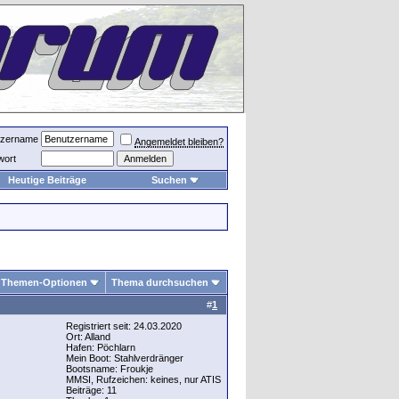
tzername
Angemeldet bleiben?
wort
Heutige Beiträge
Suchen
Themen-Optionen
Thema durchsuchen
#
1
Registriert seit: 24.03.2020
Ort: Alland
Hafen: Pöchlarn
Mein Boot: Stahlverdränger
Bootsname: Froukje
MMSI, Rufzeichen: keines, nur ATIS
Beiträge: 11