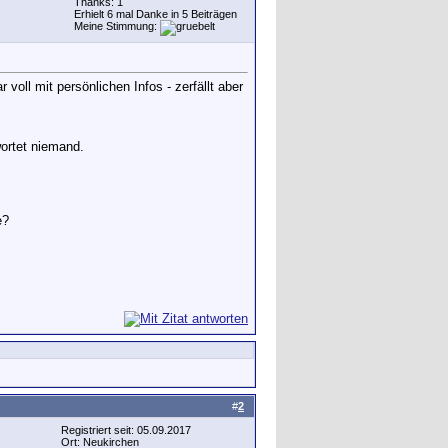
Thanks: 1
Erhielt 6 mal Danke in 5 Beiträgen
Meine Stimmung:
 voll mit persönlichen Infos - zerfällt aber
ortet niemand.
e?
#
2
Registriert seit: 05.09.2017
Ort: Neukirchen