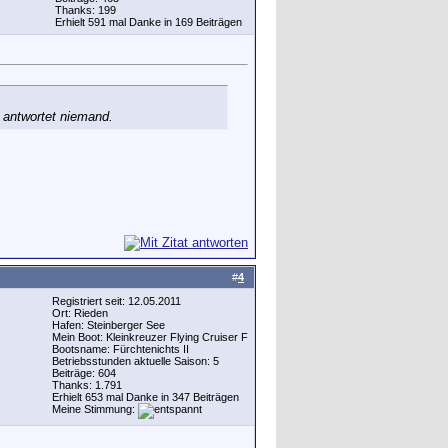
Thanks: 199
Erhielt 591 mal Danke in 169 Beiträgen
 antwortet niemand.
#
4
Registriert seit: 12.05.2011
Ort: Rieden
Hafen: Steinberger See
Mein Boot: Kleinkreuzer Flying Cruiser F
Bootsname: Fürchtenichts II
Betriebsstunden aktuelle Saison: 5
Beiträge: 604
Thanks: 1.791
Erhielt 653 mal Danke in 347 Beiträgen
Meine Stimmung: