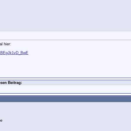
l hier:
.SABEgJk1vD_BwE
sen Beitrag: