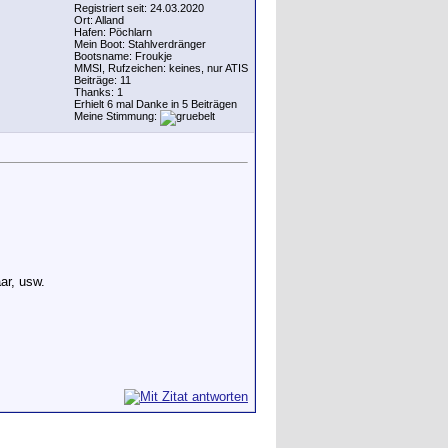
Registriert seit: 24.03.2020
Ort: Alland
Hafen: Pöchlarn
Mein Boot: Stahlverdränger
Bootsname: Froukje
MMSI, Rufzeichen: keines, nur ATIS
Beiträge: 11
Thanks: 1
Erhielt 6 mal Danke in 5 Beiträgen
Meine Stimmung:
ar, usw.