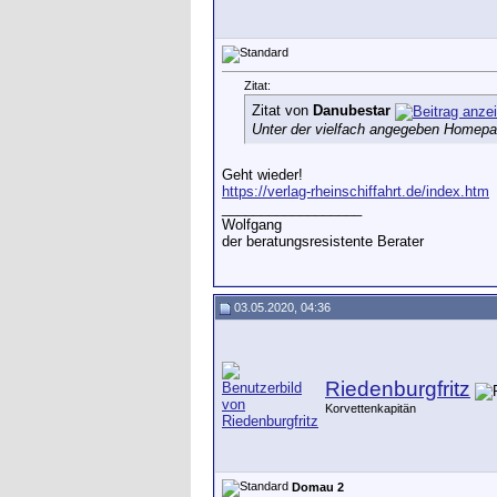
Zitat:
Zitat von
Danubestar
Unter der vielfach angegeben Homep
Geht wieder!
https://verlag-rheinschiffahrt.de/index.htm
__________________
Wolfgang
der beratungsresistente Berater
03.05.2020, 04:36
Riedenburgfritz
Korvettenkapitän
Domau 2