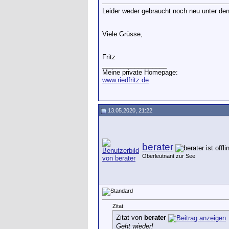
Leider weder gebraucht noch neu unter 
Viele Grüsse,
Fritz
__________________
Meine private Homepage:
www.riedfritz.de
13.05.2020, 21:22
berater
Oberleutnant zur See
Zitat:
Zitat von
berater
Geht wieder!