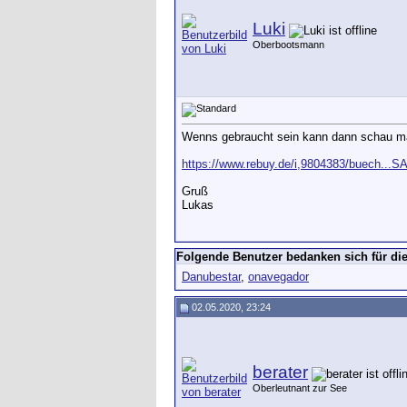
Luki
Oberbootsmann
Wenns gebraucht sein kann dann schau ma
https://www.rebuy.de/i,9804383/buech..
Gruß
Lukas
Folgende Benutzer bedanken sich für die
Danubestar
,
onavegador
02.05.2020, 23:24
berater
Oberleutnant zur See