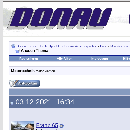
Donau Forum - der Treffpunkt für Donau Wassersportler
>
Boot
>
Motortechnik
Anoden-Thema
Registrieren
Alle Alben
Impressum
Hilfe
Motortechnik
Motor, Antrieb
03.12.2021, 16:34
Franz 65