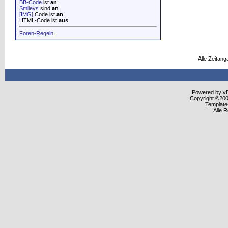
BB-Code
ist
an
.
Smileys
sind
an
.
[IMG]
Code ist
an
.
HTML-Code ist
aus
.
Foren-Regeln
Alle Zeitang
Powered by vBu
Copyright ©2000
Template
Alle 