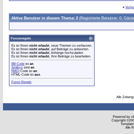
«
Vorhe
Aktive Benutzer in diesem Thema: 2
(Registrierte Benutzer: 0, Gäste
Forumregeln
Es ist Ihnen
nicht erlaubt
, neue Themen zu verfassen.
Es ist Ihnen
nicht erlaubt
, auf Beiträge zu antworten.
Es ist Ihnen
nicht erlaubt
, Anhänge hochzuladen.
Es ist Ihnen
nicht erlaubt
, Ihre Beiträge zu bearbeiten.
BB-Code
ist
an
.
Smileys
sind
an
.
[IMG]
Code ist
an
.
HTML-Code ist
aus
.
Foren-Regeln
Alle Zeitang
Powered by vBu
Copyright ©2000
Template
Alle 