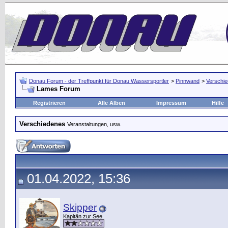
Donau Forum - der Treffpunkt für Donau Wassersportler
>
Pinnwand
>
Verschi
Lames Forum
Registrieren
Alle Alben
Impressum
Hilfe
Verschiedenes
Veranstaltungen, usw.
01.04.2022, 15:36
Skipper
Kapitän zur See