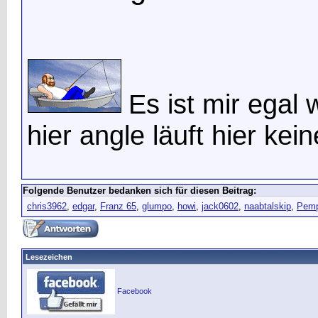
Es ist mir egal 
hier angle läuft hier ke
Folgende Benutzer bedanken sich für diesen Beitrag:
chris3962
,
edgar
,
Franz 65
,
glumpo
,
howi
,
jack0602
,
naabtalskip
,
Pemp
Lesezeichen
Facebook