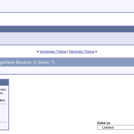
«
Vorheriges Thema
|
Nächstes Thema
»
gistrierte Benutzer: 0, Gäste: 7)
ssen.
en.
iten.
Gehe zu