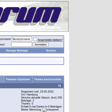
tzername
Angemeldet bleiben?
wort
Heutige Beiträge
Suchen
Themen-Optionen
Thema durchsuchen
#
1
Registriert seit: 19.05.2022
Ort: Hamburg
Strecke aktuelle Saison: (km) 200
Beiträge: 2
Thanks: 0
Erhielt 0 mal Danke in 0 Beiträgen
Meine Stimmung: