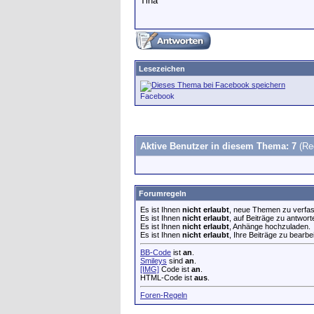
Tina
Lesezeichen
Facebook
Aktive Benutzer in diesem Thema: 7
(Re
Forumregeln
Es ist Ihnen
nicht erlaubt
, neue Themen zu verfa
Es ist Ihnen
nicht erlaubt
, auf Beiträge zu antwort
Es ist Ihnen
nicht erlaubt
, Anhänge hochzuladen.
Es ist Ihnen
nicht erlaubt
, Ihre Beiträge zu bearbe
BB-Code
ist
an
.
Smileys
sind
an
.
[IMG]
Code ist
an
.
HTML-Code ist
aus
.
Foren-Regeln