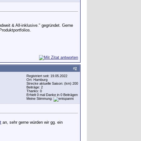
dweit & All-inklusive." gegründet. Gerne
roduktportfolios.
#
2
Registriert seit: 19.05.2022
Ort: Hamburg
Strecke aktuelle Saison: (km) 200
Beiträge: 2
Thanks: 0
Erhielt 0 mal Danke in 0 Beiträgen
Meine Stimmung:
t
an, sehr gerne würden wir gg. ein