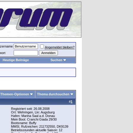
tzername
Angemeldet bleiben?
wort
Heutige Beiträge
Suchen
Themen-Optionen
Thema durchsuchen
#
1
Registriert seit: 26.08.2008
Ort: Wehringen, Lkr. Augsburg
Hafen: Marina Saal a.d. Donau
Mein Boot: Cranchi Giada 29/30
Bootsname: Buffy
MMSI, Rufzeichen: 211732550, DK9139
Betriebsstunden aktuelle Saison: 12