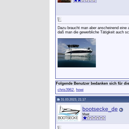
Dazu braucht man aber anscheinend eine a
daß man die gewerbliche Tätigkeit auch sc
__________________
Folgende Benutzer bedanken sich für die
chris3962
,
howi
31.03.2023, 21:17
bootsecke_de
Maat