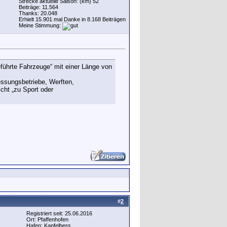
Strecke aktuelle Saison: (km) 52
Beiträge: 11.564
Thanks: 20.048
Erhielt 15.901 mal Danke in 8.168 Beiträgen
Meine Stimmung:
eführte Fahrzeuge“ mit einer Länge von
essungsbetriebe, Werften,
cht „zu Sport oder
#
2
Registriert seit: 25.06.2016
Ort: Pfaffenhofen
Hafen: Kapfelberg