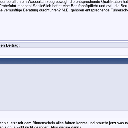
, der beruflich ein Wasserfahrzeug bewegt, die entsprechende Qualifikation h
 Probefahrt machen! Schließlich haftet eine Berufshaftpflicht und evtl. die B
ne vernünftige Beratung durchführen? M.E. gehören entsprechende Führersche
en Beitrag:
er bis jetzt mit dem Binnenschein alles fahren konnte und braucht jetzt was
n sich ja wohl nicht geändert. Also warum dann?