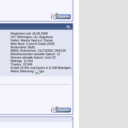
#
5
Registriert seit: 26.08.2008
Ort: Wehringen, Lkr. Augsburg
Hafen: Marina Saal a.d. Donau
Mein Boot: Cranchi Giada 29/30
Bootsname: Buffy
MMSI, Rufzeichen: 211732550, DK9139
Betriebsstunden aktuelle Saison: 12
Strecke aktuelle Saison: (km) 52
Beiträge: 11.564
Thanks: 20.048
Erhielt 15.901 mal Danke in 8.168 Beiträgen
Meine Stimmung: