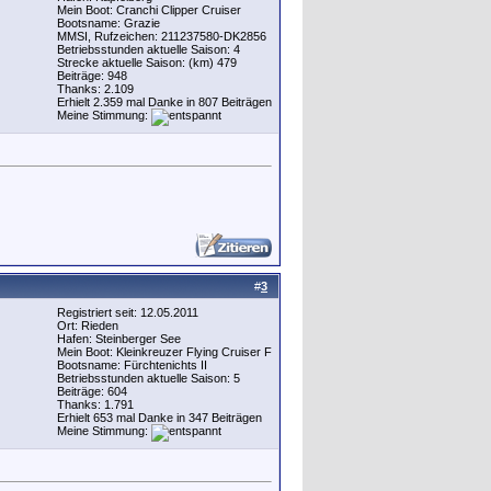
Mein Boot: Cranchi Clipper Cruiser
Bootsname: Grazie
MMSI, Rufzeichen: 211237580-DK2856
Betriebsstunden aktuelle Saison: 4
Strecke aktuelle Saison: (km) 479
Beiträge: 948
Thanks: 2.109
Erhielt 2.359 mal Danke in 807 Beiträgen
Meine Stimmung:
#
3
Registriert seit: 12.05.2011
Ort: Rieden
Hafen: Steinberger See
Mein Boot: Kleinkreuzer Flying Cruiser F
Bootsname: Fürchtenichts II
Betriebsstunden aktuelle Saison: 5
Beiträge: 604
Thanks: 1.791
Erhielt 653 mal Danke in 347 Beiträgen
Meine Stimmung: