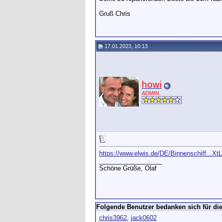
Gruß Chris
17.01.2023, 10:13
howi
ADMIN
https://www.elwis.de/DE/Binnenschiff...X
__________________
Schöne Grüße, Olaf
Folgende Benutzer bedanken sich für die
chris3962
,
jack0602