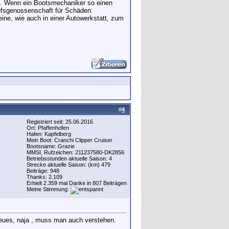
at. Wenn ein Bootsmechaniker so einen
erufsgenossenschaft für Schäden.
ine, wie auch in einer Autowerkstatt, zum
#
4
Registriert seit: 25.06.2016
Ort: Pfaffenhofen
Hafen: Kapfelberg
Mein Boot: Cranchi Clipper Cruiser
Bootsname: Grazie
MMSI, Rufzeichen: 211237580-DK2856
Betriebsstunden aktuelle Saison: 4
Strecke aktuelle Saison: (km) 479
Beiträge: 948
Thanks: 2.109
Erhielt 2.359 mal Danke in 807 Beiträgen
Meine Stimmung:
 neues, naja , muss man auch verstehen.