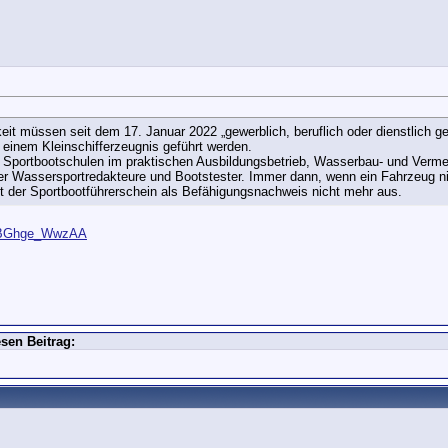
it müssen seit dem 17. Januar 2022 „gewerblich, beruflich oder dienstlich g
 einem Kleinschifferzeugnis geführt werden.
m Sportbootschulen im praktischen Ausbildungsbetrieb, Wasserbau- und Verm
der Wassersportredakteure und Bootstester. Immer dann, wenn ein Fahrzeug ni
t der Sportbootführerschein als Befähigungsnachweis nicht mehr aus.
PaaBGhge_WwzAA
sen Beitrag: