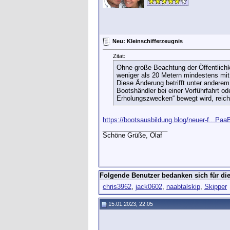
Neu: Kleinschifferzeugnis
Zitat:
Ohne große Beachtung der Öffentlichke
weniger als 20 Metern mindestens mit
Diese Änderung betrifft unter andere
Bootshändler bei einer Vorführfahrt o
Erholungszwecken“ bewegt wird, reich
https://bootsausbildung.blog/neuer-f...
__________________
Schöne Grüße, Olaf
Folgende Benutzer bedanken sich für die
chris3962
,
jack0602
,
naabtalskip
,
Skipper
15.01.2023, 22:05