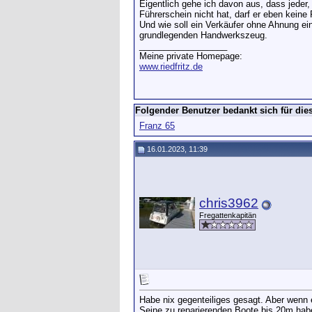
Eigentlich gehe ich davon aus, dass jeder
Führerschein nicht hat, darf er eben keine
Und wie soll ein Verkäufer ohne Ahnung ei
grundlegenden Handwerkszeug.
__________________
Meine private Homepage:
www.riedfritz.de
Folgender Benutzer bedankt sich für dies
Franz 65
16.01.2023, 11:39
chris3962
Fregattenkapitän
Habe nix gegenteiliges gesagt. Aber wenn 
Seine zu reparierenden Boote bis 20m habe