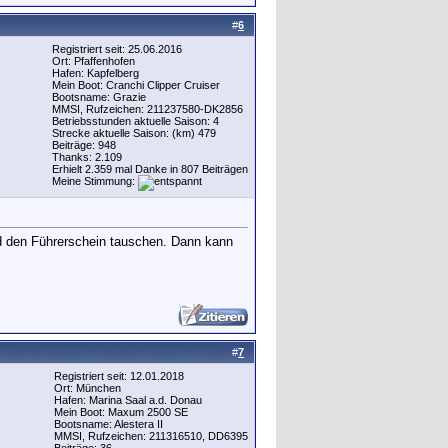
#
6
Registriert seit: 25.06.2016
Ort: Pfaffenhofen
Hafen: Kapfelberg
Mein Boot: Cranchi Clipper Cruiser
Bootsname: Grazie
MMSI, Rufzeichen: 211237580-DK2856
Betriebsstunden aktuelle Saison: 4
Strecke aktuelle Saison: (km) 479
Beiträge: 948
Thanks: 2.109
Erhielt 2.359 mal Danke in 807 Beiträgen
Meine Stimmung:
nd den Führerschein tauschen. Dann kann
#
7
Registriert seit: 12.01.2018
Ort: München
Hafen: Marina Saal a.d. Donau
Mein Boot: Maxum 2500 SE
Bootsname: Alestera II
MMSI, Rufzeichen: 211316510, DD6395