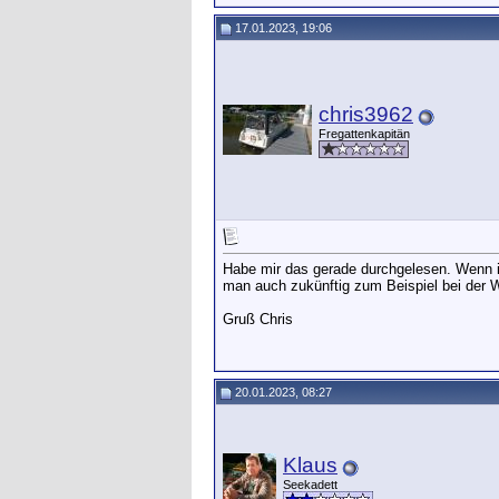
17.01.2023, 19:06
chris3962
Fregattenkapitän
Habe mir das gerade durchgelesen. Wenn ic
man auch zukünftig zum Beispiel bei der 
Gruß Chris
20.01.2023, 08:27
Klaus
Seekadett