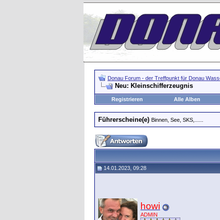
Donau Forum - der Treffpunkt für Donau Wasse
Neu: Kleinschifferzeugnis
Registrieren
Alle Alben
Führerscheine(e)
Binnen, See, SKS,......
14.01.2023, 09:28
howi
ADMIN