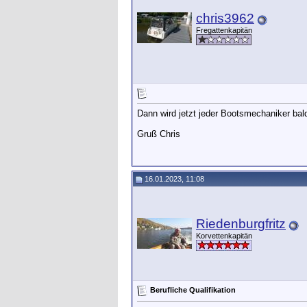
chris3962
Fregattenkapitän
Dann wird jetzt jeder Bootsmechaniker bald
Gruß Chris
16.01.2023, 11:08
Riedenburgfritz
Korvettenkapitän
Berufliche Qualifikation