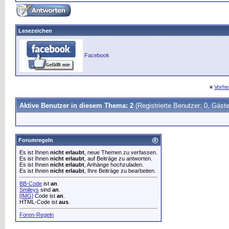
Lesezeichen
Facebook
«
Vorhe
Aktive Benutzer in diesem Thema: 2
(Registrierte Benutzer: 0, Gäste
Forumregeln
Es ist Ihnen
nicht erlaubt
, neue Themen zu verfassen.
Es ist Ihnen
nicht erlaubt
, auf Beiträge zu antworten.
Es ist Ihnen
nicht erlaubt
, Anhänge hochzuladen.
Es ist Ihnen
nicht erlaubt
, Ihre Beiträge zu bearbeiten.
BB-Code
ist
an
.
Smileys
sind
an
.
[IMG]
Code ist
an
.
HTML-Code ist
aus
.
Foren-Regeln