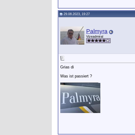
29.08.2023, 19:27
Palmyra
Vizeadmiral
Grias di
Was ist passiert ?
__________________