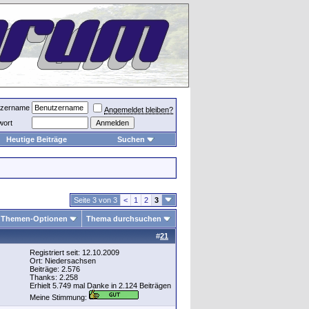
tzername
Angemeldet bleiben?
wort
Heutige Beiträge
Suchen
Seite 3 von 3
<
1
2
3
Themen-Optionen
Thema durchsuchen
#
21
Registriert seit: 12.10.2009
Ort: Niedersachsen
Beiträge: 2.576
Thanks: 2.258
Erhielt 5.749 mal Danke in 2.124 Beiträgen
Meine Stimmung: