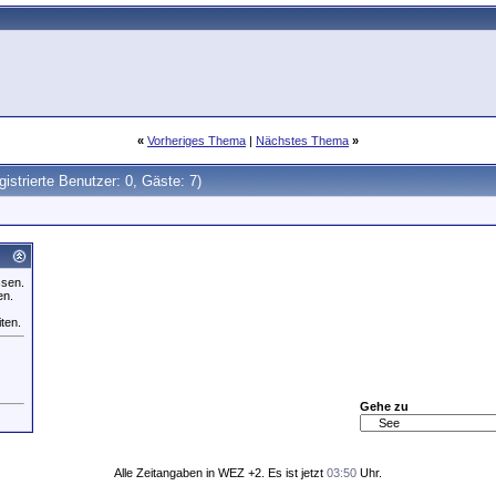
«
Vorheriges Thema
|
Nächstes Thema
»
gistrierte Benutzer: 0, Gäste: 7)
ssen.
en.
iten.
Gehe zu
Alle Zeitangaben in WEZ +2. Es ist jetzt
03:50
Uhr.