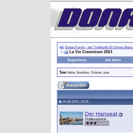
Donau Forum - der Treffpunkt für Donau Wasse
La Vie Crewreisen 2023
Registrieren
Alle Alben
See
Adria, Nordsee, Ostsee, usw.
04.08.2023, 23:26
Der Hanseat
Flotillenadmiral