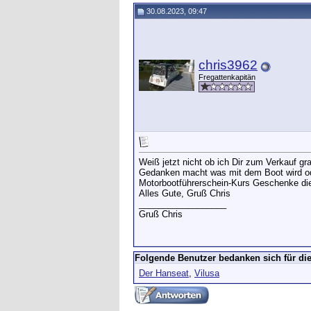
30.08.2023, 09:47
chris3962
Fregattenkapitän
Weiß jetzt nicht ob ich Dir zum Verkauf gr
Gedanken macht was mit dem Boot wird ode
Motorbootführerschein-Kurs Geschenke die
Alles Gute, Gruß Chris
__________________
Gruß Chris
Folgende Benutzer bedanken sich für die
Der Hanseat
,
Vilusa