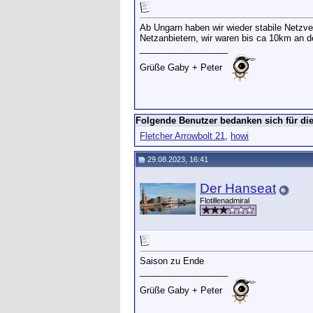
Ab Ungarn haben wir wieder stabile Netzv
Netzanbietern, wir waren bis ca 10km an d
__________________
Grüße Gaby + Peter
Folgende Benutzer bedanken sich für die
Fletcher Arrowbolt 21
,
howi
29.08.2023, 16:41
Der Hanseat
Flotillenadmiral
Saison zu Ende
__________________
Grüße Gaby + Peter