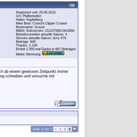
#
24
Registriert seit: 25.06.2016
Ort: Pfaffenhofen
Hafen: Kapfelberg
Mein Boot: Cranchi Clipper Cruiser
Bootsname: Grazie
MMSI, Rufzeichen: 211237580-DK2856
Betriebsstunden aktuelle Saison: 4
Strecke aktuelle Saison: (km) 479
Beiträge: 948
Thanks: 2.109
Erhielt 2.359 mal Danke in 807 Beiträgen
Meine Stimmung:
 sich ab einem gewissen Zeitpunkt immer
ung schreiben und versuche mit
Seite 3 von 3
<
1
2
3