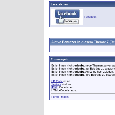
Lesezeichen
Facebook
Aktive Benutzer in diesem Thema: 7
(Re
Forumregeln
Es ist Ihnen
nicht erlaubt
, neue Themen zu verfa
Es ist Ihnen
nicht erlaubt
, auf Beiträge zu antwort
Es ist Ihnen
nicht erlaubt
, Anhänge hochzuladen.
Es ist Ihnen
nicht erlaubt
, Ihre Beiträge zu bearbe
BB-Code
ist
an
.
Smileys
sind
an
.
[IMG]
Code ist
an
.
HTML-Code ist
aus
.
Foren-Regeln