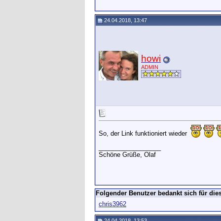
24.04.2018, 13:47
howi
ADMIN
So, der Link funktioniert wieder
__________________
Schöne Grüße, Olaf
Folgender Benutzer bedankt sich für dies
chris3962
24.04.2018, 13:53