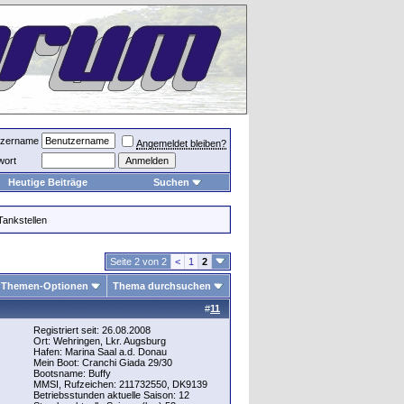
tzername
Angemeldet bleiben?
wort
Heutige Beiträge
Suchen
ankstellen
Seite 2 von 2
<
1
2
Themen-Optionen
Thema durchsuchen
#
11
Registriert seit: 26.08.2008
Ort: Wehringen, Lkr. Augsburg
Hafen: Marina Saal a.d. Donau
Mein Boot: Cranchi Giada 29/30
Bootsname: Buffy
MMSI, Rufzeichen: 211732550, DK9139
Betriebsstunden aktuelle Saison: 12