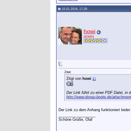
15.01.2018, 17:28
howi
ADMIN
Zitat:
Zitat von
howi
Der Link führt zu einer PDF Datei, in 
http://www.donau-boote.de/attachme
Der Link zu dem Anhang funktioniert leider
__________________
Schöne Grüße, Olaf