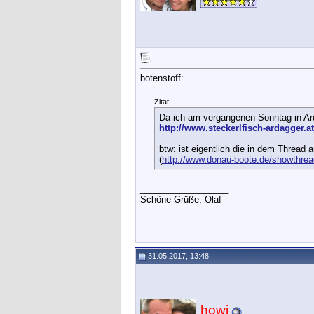
botenstoff:
Zitat:
Da ich am vergangenen Sonntag in Ardag
http://www.steckerlfisch-ardagger.at
btw: ist eigentlich die in dem Thread
(
http://www.donau-boote.de/showthre
__________________
Schöne Grüße, Olaf
31.05.2017, 13:48
howi