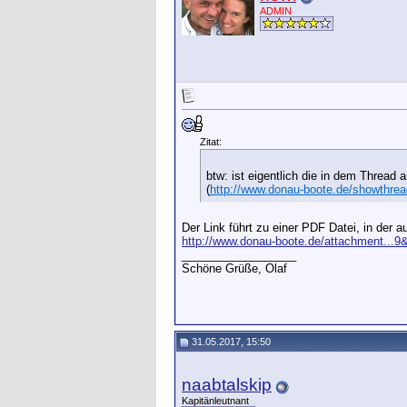
ADMIN
Zitat:
btw: ist eigentlich die in dem Thread
(
http://www.donau-boote.de/showthre
Der Link führt zu einer PDF Datei, in der a
http://www.donau-boote.de/attachment...
__________________
Schöne Grüße, Olaf
31.05.2017, 15:50
naabtalskip
Kapitänleutnant