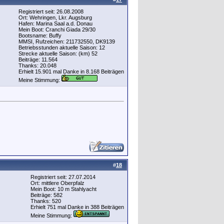
Registriert seit: 26.08.2008
Ort: Wehringen, Lkr. Augsburg
Hafen: Marina Saal a.d. Donau
Mein Boot: Cranchi Giada 29/30
Bootsname: Buffy
MMSI, Rufzeichen: 211732550, DK9139
Betriebsstunden aktuelle Saison: 12
Strecke aktuelle Saison: (km) 52
Beiträge: 11.564
Thanks: 20.048
Erhielt 15.901 mal Danke in 8.168 Beiträgen
Meine Stimmung:
#
18
Registriert seit: 27.07.2014
Ort: mittlere Oberpfalz
Mein Boot: 10 m Stahlyacht
Beiträge: 582
Thanks: 520
Erhielt 751 mal Danke in 388 Beiträgen
Meine Stimmung: