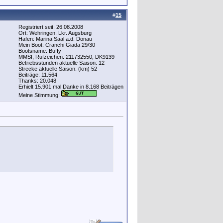
#
15
Registriert seit: 26.08.2008
Ort: Wehringen, Lkr. Augsburg
Hafen: Marina Saal a.d. Donau
Mein Boot: Cranchi Giada 29/30
Bootsname: Buffy
MMSI, Rufzeichen: 211732550, DK9139
Betriebsstunden aktuelle Saison: 12
Strecke aktuelle Saison: (km) 52
Beiträge: 11.564
Thanks: 20.048
Erhielt 15.901 mal Danke in 8.168 Beiträgen
Meine Stimmung: