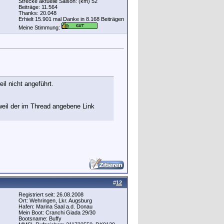
Strecke aktuelle Saison: (km) 52
Beiträge: 11.564
Thanks: 20.048
Erhielt 15.901 mal Danke in 8.168 Beiträgen
Meine Stimmung:
il nicht angeführt.
 weil der im Thread angebene Link
#
12
Registriert seit: 26.08.2008
Ort: Wehringen, Lkr. Augsburg
Hafen: Marina Saal a.d. Donau
Mein Boot: Cranchi Giada 29/30
Bootsname: Buffy