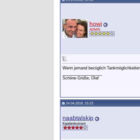
howi
ADMIN
Wenn jemand bezüglich Tankmöglichkeiten n
__________________
Schöne Grüße, Olaf
24.04.2018, 15:23
naabtalskip
Kapitänleutnant