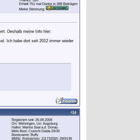
Thanks: 520
Erhielt 751 mal Danke in 388 Beiträgen
Meine Stimmung:
rrt. Deshalb meine Info hier:
sel. Ich habe dort seit 2012 immer wieder
#
14
Registriert seit: 26.08.2008
Ort: Wehringen, Lkr. Augsburg
Hafen: Marina Saal a.d. Donau
Mein Boot: Cranchi Giada 29/30
Bootsname: Buffy
MMSI, Rufzeichen: 211732550, DK9139