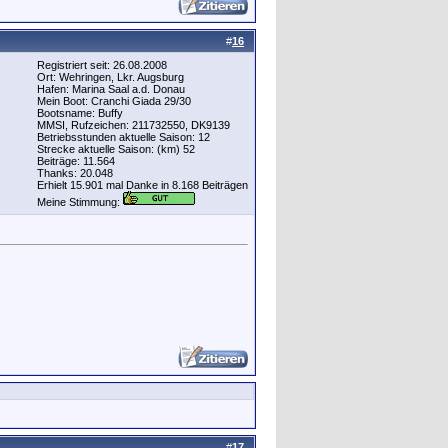
#
16
Registriert seit: 26.08.2008
Ort: Wehringen, Lkr. Augsburg
Hafen: Marina Saal a.d. Donau
Mein Boot: Cranchi Giada 29/30
Bootsname: Buffy
MMSI, Rufzeichen: 211732550, DK9139
Betriebsstunden aktuelle Saison: 12
Strecke aktuelle Saison: (km) 52
Beiträge: 11.564
Thanks: 20.048
Erhielt 15.901 mal Danke in 8.168 Beiträgen
Meine Stimmung:
#
17