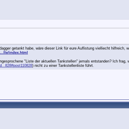
ger getankt habe, wäre dieser Link für eure Auflistung vielliecht hilfreich, we
...lle/index.html
 angesprochene "Liste der aktuellen Tankstellen" jemals entstanden? Ich frag,
ad...828#post110828
)
nicht zu einer Tankstellenliste führt.