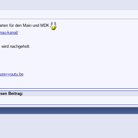
Karten für den Main und MDK
onau-kanal/
 wird nachgeholt.
ture=youtu.be
sen Beitrag: