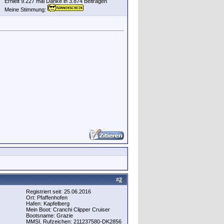
Erhielt 9.227 mal Danke in 3.874 Beiträgen
Meine Stimmung:
#
2
Registriert seit: 25.06.2016
Ort: Pfaffenhofen
Hafen: Kapfelberg
Mein Boot: Cranchi Clipper Cruiser
Bootsname: Grazie
MMSI, Rufzeichen: 211237580-DK2856