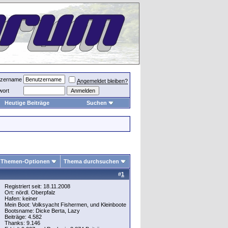
tzername
Angemeldet bleiben?
wort
Heutige Beiträge
Suchen
Themen-Optionen
Thema durchsuchen
#
1
Registriert seit: 18.11.2008
Ort: nördl. Oberpfalz
Hafen: keiner
Mein Boot: Volksyacht Fishermen, und Kleinboote
Bootsname: Dicke Berta, Lazy
Beiträge: 4.582
Thanks: 9.146