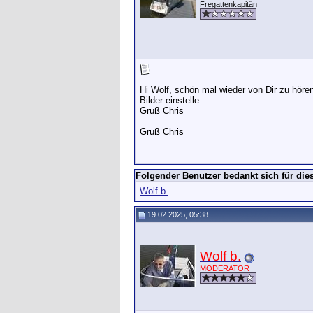
Fregattenkapitän
Hi Wolf, schön mal wieder von Dir zu hören
Bilder einstelle.
Gruß Chris
__________________
Gruß Chris
Folgender Benutzer bedankt sich für dies
Wolf b.
19.02.2025, 05:38
Wolf b.
MODERATOR