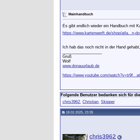
Mainhandbuch
Es gibt endlich wieder ein Handbuch mit 
https://www.kartenwerft.de/shop/atla...n-d
Ich hab das noch nicht in der Hand gehabt,
__________________
Gruß
Wolf
www.donauurlaub.de
https://www.youtube.com/watch?v=tr9f...a
Folgende Benutzer bedanken sich für die
chris3962
,
Christian
,
Skipper
18.02.2025, 23:35
chris3962