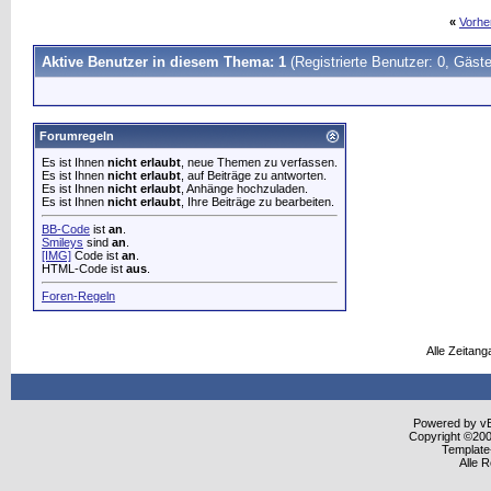
«
Vorhe
Aktive Benutzer in diesem Thema: 1
(Registrierte Benutzer: 0, Gäste
Forumregeln
Es ist Ihnen
nicht erlaubt
, neue Themen zu verfassen.
Es ist Ihnen
nicht erlaubt
, auf Beiträge zu antworten.
Es ist Ihnen
nicht erlaubt
, Anhänge hochzuladen.
Es ist Ihnen
nicht erlaubt
, Ihre Beiträge zu bearbeiten.
BB-Code
ist
an
.
Smileys
sind
an
.
[IMG]
Code ist
an
.
HTML-Code ist
aus
.
Foren-Regeln
Alle Zeitang
Powered by vBu
Copyright ©2000
Template
Alle 