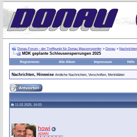
Donau Forum - der Treffpunkt für Donau Wassersportler
>
Donau
>
Nachrichten
MDK geplante Schleusensperrungen 2025
Registrieren
Alle Alben
Impressum
Hilfe
Nachrichten, Hinweise
Amtliche Nachrichten, Vorschriften, Merkblätter
11.02.2025, 16:03
howi
ADMIN